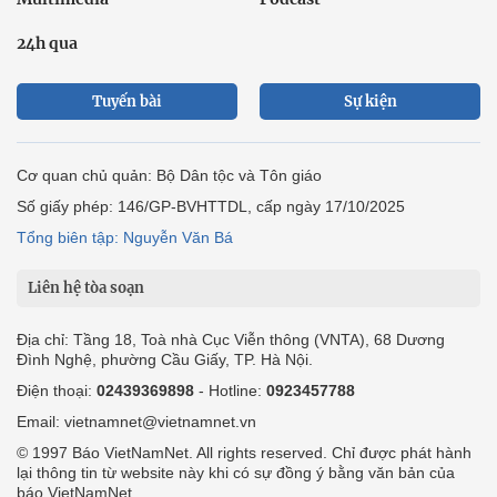
24h qua
Tuyến bài
Sự kiện
Cơ quan chủ quản: Bộ Dân tộc và Tôn giáo
Số giấy phép: 146/GP-BVHTTDL, cấp ngày 17/10/2025
Tổng biên tập: Nguyễn Văn Bá
Liên hệ tòa soạn
Địa chỉ: Tầng 18, Toà nhà Cục Viễn thông (VNTA), 68 Dương
Đình Nghệ, phường Cầu Giấy, TP. Hà Nội.
Điện thoại:
02439369898
- Hotline:
0923457788
Email: vietnamnet@vietnamnet.vn
© 1997 Báo VietNamNet. All rights reserved. Chỉ được phát hành
lại thông tin từ website này khi có sự đồng ý bằng văn bản của
báo VietNamNet.