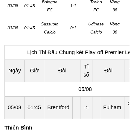
Bologna
Torino
Vòng
03/08
01:45
1:1
FC
FC
38
Sassuolo
Udinese
Vòng
03/08
01:45
0:1
Calcio
Calcio
38
Lịch Thi Đấu Chung kết Play-off Premier Le
Tỉ
Ngày
Giờ
Đội
Đội
V
số
05/08
Ch
05/08
01:45
Brentford
-:-
Fulham
Thiên Bình