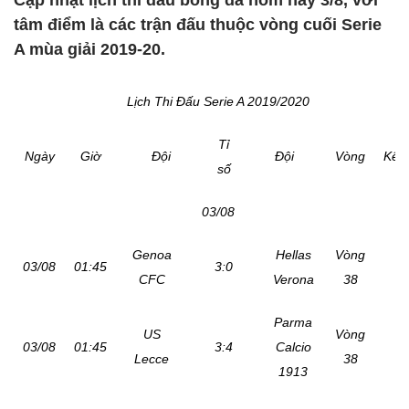
Cập nhật lịch thi đấu bóng đá hôm nay 3/8, với
tâm điểm là các trận đấu thuộc vòng cuối Serie
A mùa giải 2019-20.
Lịch Thi Đấu Serie A 2019/2020
Tỉ
Ngày
Giờ
Đội
Đội
Vòng
Kên
số
03/08
Genoa
Hellas
Vòng
03/08
01:45
3:0
CFC
Verona
38
Parma
US
Vòng
03/08
01:45
3:4
Calcio
Lecce
38
1913