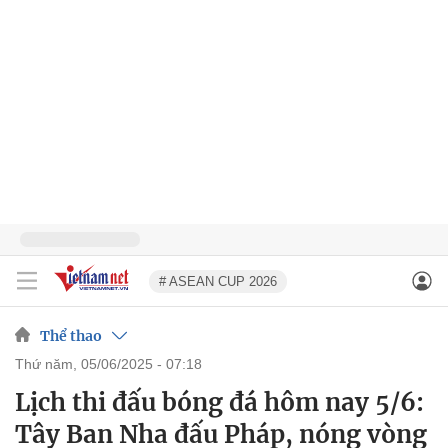
# ASEAN CUP 2026
Thể thao
thứ năm, 05/06/2025 - 07:18
Lịch thi đấu bóng đá hôm nay 5/6:
Tây Ban Nha đấu Pháp, nóng vòng