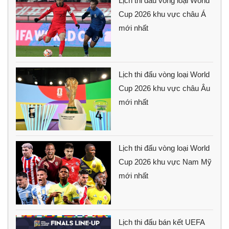
Lịch thi đấu vòng loại World
Cup 2026 khu vực châu Á
mới nhất
Lịch thi đấu vòng loại World
Cup 2026 khu vực châu Âu
mới nhất
Lịch thi đấu vòng loại World
Cup 2026 khu vực Nam Mỹ
mới nhất
Lịch thi đấu bán kết UEFA