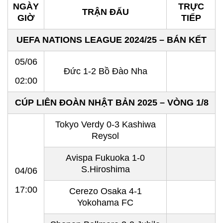
NGÀY
TRỰC
TRẬN ĐẤU
GIỜ
TIẾP
UEFA NATIONS LEAGUE 2024/25 – BÁN KẾT
05/06
Đức 1-2 Bồ Đào Nha
02:00
CÚP LIÊN ĐOÀN NHẬT BẢN 2025 – VÒNG 1/8
Tokyo Verdy 0-3 Kashiwa
Reysol
Avispa Fukuoka 1-0
S.Hiroshima
04/06
17:00
Cerezo Osaka 4-1
Yokohama FC