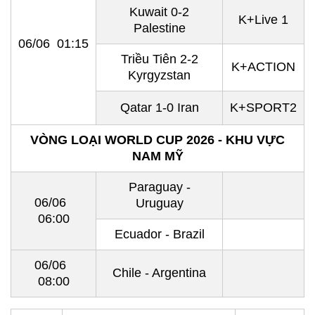
Kuwait 0-2
K+Live 1
Palestine
06/06 01:15
Triều Tiên 2-2
K+ACTION
Kyrgyzstan
Qatar 1-0 Iran
K+SPORT2
VÒNG LOẠI WORLD CUP 2026 - KHU VỰC
NAM MỸ
Paraguay -
06/06
Uruguay
06:00
Ecuador - Brazil
06/06
Chile - Argentina
08:00