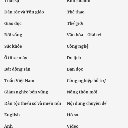
Thời sự
Kinh doanh
Dân tộc và Tôn giáo
Thể thao
Giáo dục
Thế giới
Đời sống
Văn hóa - Giải trí
Sức khỏe
Công nghệ
Ô tô xe máy
Du lịch
Bất động sản
Bạn đọc
Tuần Việt Nam
Công nghiệp hỗ trợ
Giảm nghèo bền vững
Nông thôn mới
Dân tộc thiểu số và miền núi
Nội dung chuyên đề
English
Hồ sơ
Ảnh
Video