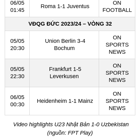
06/05
ON
Roma 1-1 Juventus
01:45
FOOTBALL
VĐQG ĐỨC 2023/24 – VÒNG 32
ON
05/05
Union Berlin 3-4
SPORTS
20:30
Bochum
NEWS
ON
05/05
Frankfurt 1-5
SPORTS
22:30
Leverkusen
NEWS
ON
06/05
Heidenheim 1-1 Mainz
SPORTS
00:30
NEWS
Video highlights U23 Nhật Bản 1-0 Uzbekistan
(nguồn: FPT Play)