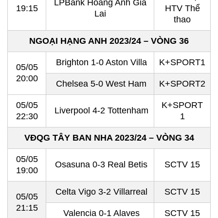
LPBank Hoàng Anh Gia
19:15
HTV Thể
Lai
thao
NGOẠI HẠNG ANH 2023/24 – VÒNG 36
Brighton 1-0 Aston Villa
K+SPORT1
05/05
20:00
Chelsea 5-0 West Ham
K+SPORT2
05/05
K+SPORT
Liverpool 4-2 Tottenham
22:30
1
VĐQG TÂY BAN NHA 2023/24 – VÒNG 34
05/05
Osasuna 0-3 Real Betis
SCTV 15
19:00
Celta Vigo 3-2 Villarreal
SCTV 15
05/05
21:15
Valencia 0-1 Alaves
SCTV 15