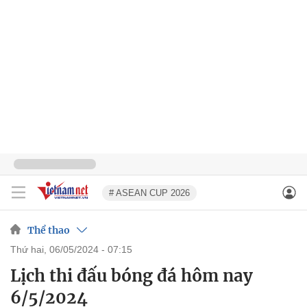
# ASEAN CUP 2026
Thể thao
thứ hai, 06/05/2024 - 07:15
Lịch thi đấu bóng đá hôm nay
6/5/2024