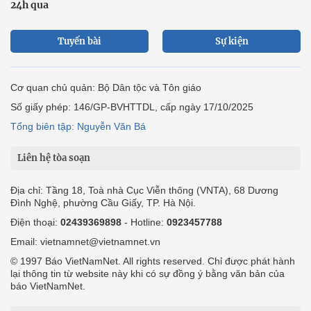
24h qua
Tuyến bài
Sự kiện
Cơ quan chủ quản: Bộ Dân tộc và Tôn giáo
Số giấy phép: 146/GP-BVHTTDL, cấp ngày 17/10/2025
Tổng biên tập: Nguyễn Văn Bá
Liên hệ tòa soạn
Địa chỉ: Tầng 18, Toà nhà Cục Viễn thông (VNTA), 68 Dương
Đình Nghệ, phường Cầu Giấy, TP. Hà Nội.
Điện thoại:
02439369898
- Hotline:
0923457788
Email: vietnamnet@vietnamnet.vn
© 1997 Báo VietNamNet. All rights reserved. Chỉ được phát hành
lại thông tin từ website này khi có sự đồng ý bằng văn bản của
báo VietNamNet.