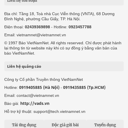
Liên hệ tòa soạn
Địa chỉ: Tầng 18, Toà nhà Cục Viễn thông (VNTA), 68 Dương
Đình Nghệ, phường Cầu Giấy, TP. Hà Nội.
Điện thoại:
02439369898
- Hotline:
0923457788
Email: vietnamnet@vietnamnet.vn
© 1997 Báo VietNamNet. All rights reserved. Chỉ được phát hành
lại thông tin từ website này khi có sự đồng ý bằng văn bản của
báo VietNamNet.
Liên hệ quảng cáo
Công ty Cổ phần Truyền thông VietNamNet
0919405885 (Hà Nội)
0919435885 (Tp.HCM)
Hotline:
-
Email: contact@vietnamnet.vn
http://vads.vn
Báo giá:
Hỗ trợ kỹ thuật: support@tech.vietnamnet.vn
Tải ứng dụng
Độc giả gửi bài
Tuyển dụng