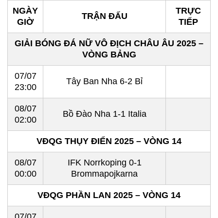
NGÀY
TRỰC
TRẬN ĐẤU
GIỜ
TIẾP
GIẢI BÓNG ĐÁ NỮ VÔ ĐỊCH CHÂU ÂU 2025 –
VÒNG BẢNG
07/07
Tây Ban Nha 6-2 Bỉ
23:00
08/07
Bồ Đào Nha 1-1 Italia
02:00
VĐQG THỤY ĐIỂN 2025 – VÒNG 14
08/07
IFK Norrkoping 0-1
00:00
Brommapojkarna
VĐQG PHẦN LAN 2025 – VÒNG 14
07/07