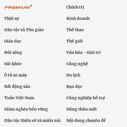
Chính trị
Thời sự
Kinh doanh
Dân tộc và Tôn giáo
Thể thao
Giáo dục
Thế giới
Đời sống
Văn hóa - Giải trí
Sức khỏe
Công nghệ
Ô tô xe máy
Du lịch
Bất động sản
Bạn đọc
Tuần Việt Nam
Công nghiệp hỗ trợ
Giảm nghèo bền vững
Nông thôn mới
Dân tộc thiểu số và miền núi
Nội dung chuyên đề