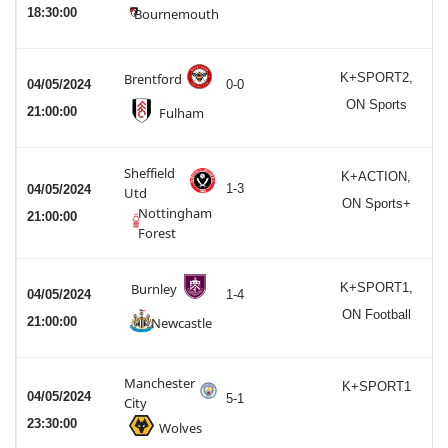
18:30:00
Bournemouth
Brentford
K+SPORT2,
04/05/2024
0-0
ON Sports
21:00:00
Fulham
Sheffield
K+ACTION,
1-3
04/05/2024
Utd
ON Sports+
Nottingham
21:00:00
Forest
Burnley
K+SPORT1,
04/05/2024
1-4
ON Football
21:00:00
Newcastle
Manchester
K+SPORT1
04/05/2024
5-1
City
23:30:00
Wolves