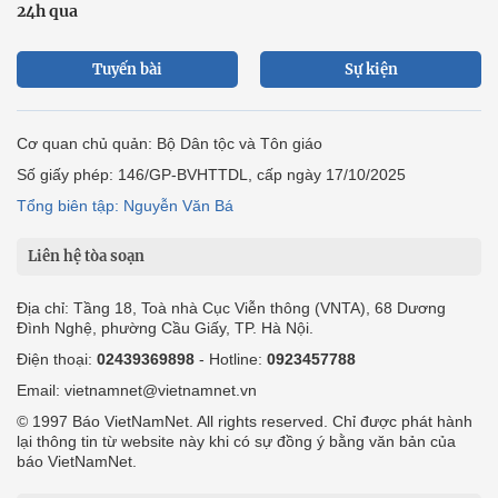
24h qua
Tuyến bài
Sự kiện
Cơ quan chủ quản: Bộ Dân tộc và Tôn giáo
Số giấy phép: 146/GP-BVHTTDL, cấp ngày 17/10/2025
Tổng biên tập: Nguyễn Văn Bá
Liên hệ tòa soạn
Địa chỉ: Tầng 18, Toà nhà Cục Viễn thông (VNTA), 68 Dương
Đình Nghệ, phường Cầu Giấy, TP. Hà Nội.
Điện thoại:
02439369898
- Hotline:
0923457788
Email: vietnamnet@vietnamnet.vn
© 1997 Báo VietNamNet. All rights reserved. Chỉ được phát hành
lại thông tin từ website này khi có sự đồng ý bằng văn bản của
báo VietNamNet.