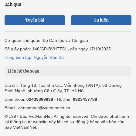
24h qua
Tuyến bài
Sự kiện
Cơ quan chủ quản: Bộ Dân tộc và Tôn giáo
Số giấy phép: 146/GP-BVHTTDL, cấp ngày 17/10/2025
Tổng biên tập: Nguyễn Văn Bá
Liên hệ tòa soạn
Địa chỉ: Tầng 18, Toà nhà Cục Viễn thông (VNTA), 68 Dương
Đình Nghệ, phường Cầu Giấy, TP. Hà Nội.
Điện thoại:
02439369898
- Hotline:
0923457788
Email: vietnamnet@vietnamnet.vn
© 1997 Báo VietNamNet. All rights reserved. Chỉ được phát hành
lại thông tin từ website này khi có sự đồng ý bằng văn bản của
báo VietNamNet.