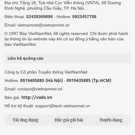
Địa chỉ: Tầng 18, Toà nhà Cục Viễn thông (VNTA), 68 Dương
Đình Nghệ, phường Cầu Giấy, TP. Hà Nội.
Điện thoại:
02439369898
- Hotline:
0923457788
Email: vietnamnet@vietnamnet.vn
© 1997 Báo VietNamNet. All rights reserved. Chỉ được phát hành
lại thông tin từ website này khi có sự đồng ý bằng văn bản của
báo VietNamNet.
Liên hệ quảng cáo
Công ty Cổ phần Truyền thông VietNamNet
0919405885 (Hà Nội)
0919435885 (Tp.HCM)
Hotline:
-
Email: contact@vietnamnet.vn
http://vads.vn
Báo giá:
Hỗ trợ kỹ thuật: support@tech.vietnamnet.vn
Tải ứng dụng
Độc giả gửi bài
Tuyển dụng