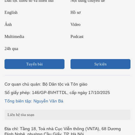
Dân tộc thiểu số và miền núi
Nội dung chuyên đề
English
Hồ sơ
Ảnh
Video
Multimedia
Podcast
24h qua
Tuyến bài
Sự kiện
Cơ quan chủ quản: Bộ Dân tộc và Tôn giáo
Số giấy phép: 146/GP-BVHTTDL, cấp ngày 17/10/2025
Tổng biên tập: Nguyễn Văn Bá
Liên hệ tòa soạn
Địa chỉ: Tầng 18, Toà nhà Cục Viễn thông (VNTA), 68 Dương
Đình Nghệ, phường Cầu Giấy, TP. Hà Nội.