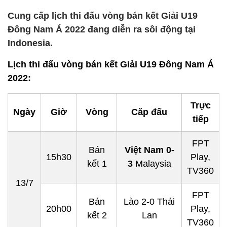
Cung cấp lịch thi đấu vòng bán kết Giải U19
Đông Nam Á 2022 đang diễn ra sôi động tại
Indonesia.
Lịch thi đấu vòng bán kết Giải U19 Đông Nam Á
2022:
Trực
Ngày
Giờ
Vòng
Căp đấu
tiếp
FPT
Bán
Việt Nam 0-
15h30
Play,
kết 1
3
Malaysia
TV360
13/7
FPT
Bán
Lào 2-0 Thái
20h00
Play,
kết 2
Lan
TV360