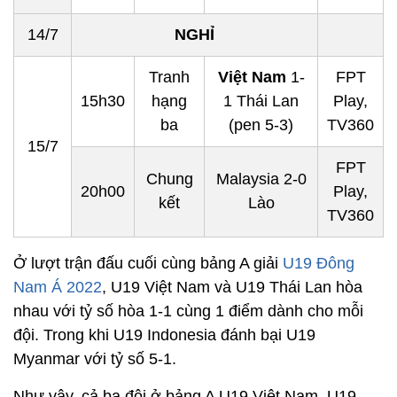
14/7
NGHỈ
Tranh
Việt Nam
1-
FPT
15h30
hạng
1 Thái Lan
Play,
ba
(pen 5-3)
TV360
15/7
FPT
Chung
Malaysia 2-0
20h00
Play,
kết
Lào
TV360
Ở lượt trận đấu cuối cùng bảng A giải
U19 Đông
Nam Á 2022
, U19 Việt Nam và U19 Thái Lan hòa
nhau với tỷ số hòa 1-1 cùng 1 điểm dành cho mỗi
đội. Trong khi U19 Indonesia đánh bại U19
Myanmar với tỷ số 5-1.
Như vậy, cả ba đội ở bảng A U19 Việt Nam, U19