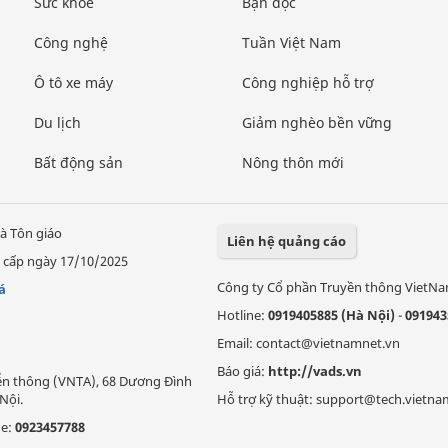
Sức khỏe
Bạn đọc
Công nghệ
Tuần Việt Nam
Ô tô xe máy
Công nghiệp hỗ trợ
Du lịch
Giảm nghèo bền vững
Bất động sản
Nông thôn mới
à Tôn giáo
Liên hệ quảng cáo
 cấp ngày 17/10/2025
Công ty Cổ phần Truyền thông VietN
á
Hotline:
0919405885 (Hà Nội)
-
091943
Email: contact@vietnamnet.vn
Báo giá:
http://vads.vn
Viễn thông (VNTA), 68 Dương Đình
Nội.
Hỗ trợ kỹ thuật: support@tech.vietna
ne:
0923457788