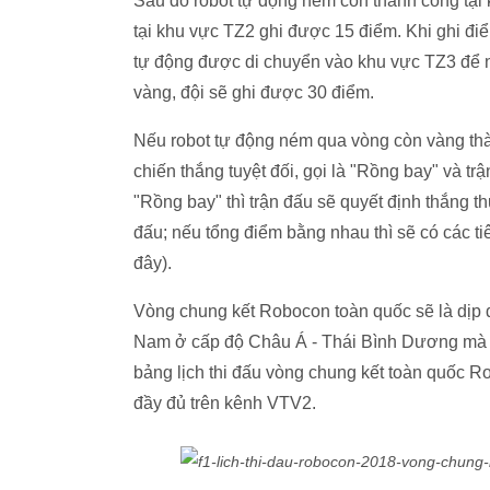
Sau đó robot tự động ném còn thành công tại
tại khu vực TZ2 ghi được 15 điểm. Khi ghi điể
tự động được di chuyển vào khu vực TZ3 để 
vàng, đội sẽ ghi được 30 điểm.
Nếu robot tự động ném qua vòng còn vàng thàn
chiến thắng tuyệt đối, gọi là "Rồng bay" và t
"Rồng bay" thì trận đấu sẽ quyết định thắng t
đấu; nếu tổng điểm bằng nhau thì sẽ có các tiê
đây).
Vòng chung kết Robocon toàn quốc sẽ là dịp để
Nam ở cấp độ Châu Á - Thái Bình Dương mà V
bảng lịch thi đấu vòng chung kết toàn quốc R
đầy đủ trên kênh VTV2.