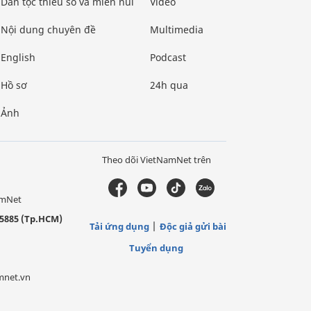
Dân tộc thiểu số và miền núi
Video
Nội dung chuyên đề
Multimedia
English
Podcast
Hồ sơ
24h qua
Ảnh
Theo dõi VietNamNet trên
amNet
5885 (Tp.HCM)
Tải ứng dụng
Độc giả gửi bài
Tuyển dụng
mnet.vn