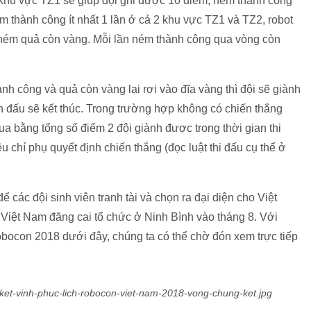
 khu vực TZ1 sẽ giúp đội ghi được 10 điểm, ném thành công
m thành công ít nhất 1 lần ở cả 2 khu vực TZ1 và TZ2, robot
ném quả còn vàng. Mỗi lần ném thành công qua vòng còn
h công và quả còn vàng lại rơi vào đĩa vàng thì đội sẽ giành
rận đấu sẽ kết thúc. Trong trường hợp không có chiến thắng
hua bằng tổng số điểm 2 đội giành được trong thời gian thi
u chí phụ quyết định chiến thắng (đọc luật thi đấu cụ thể ở
 các đội sinh viên tranh tài và chọn ra đại diện cho Việt
iệt Nam đăng cai tổ chức ở Ninh Bình vào tháng 8. Với
obocon 2018 dưới đây, chúng ta có thể chờ đón xem trực tiếp