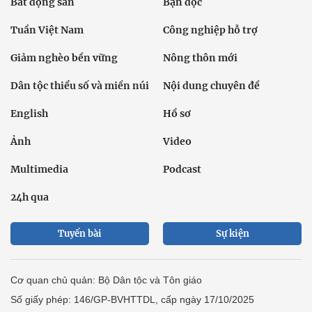
Bất động sản
Bạn đọc
Tuần Việt Nam
Công nghiệp hỗ trợ
Giảm nghèo bền vững
Nông thôn mới
Dân tộc thiểu số và miền núi
Nội dung chuyên đề
English
Hồ sơ
Ảnh
Video
Multimedia
Podcast
24h qua
Tuyến bài
Sự kiện
Cơ quan chủ quản: Bộ Dân tộc và Tôn giáo
Số giấy phép: 146/GP-BVHTTDL, cấp ngày 17/10/2025