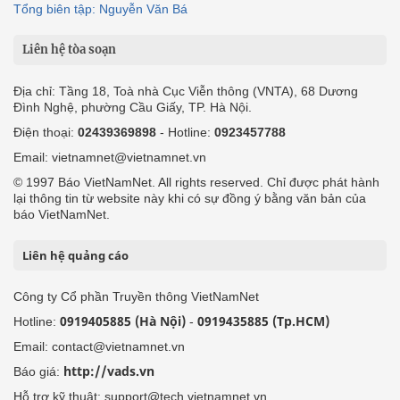
Tổng biên tập: Nguyễn Văn Bá
Liên hệ tòa soạn
Địa chỉ: Tầng 18, Toà nhà Cục Viễn thông (VNTA), 68 Dương
Đình Nghệ, phường Cầu Giấy, TP. Hà Nội.
Điện thoại:
02439369898
- Hotline:
0923457788
Email: vietnamnet@vietnamnet.vn
© 1997 Báo VietNamNet. All rights reserved. Chỉ được phát hành
lại thông tin từ website này khi có sự đồng ý bằng văn bản của
báo VietNamNet.
Liên hệ quảng cáo
Công ty Cổ phần Truyền thông VietNamNet
0919405885 (Hà Nội)
0919435885 (Tp.HCM)
Hotline:
-
Email: contact@vietnamnet.vn
http://vads.vn
Báo giá:
Hỗ trợ kỹ thuật: support@tech.vietnamnet.vn