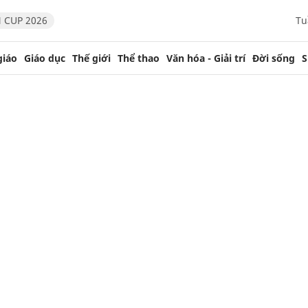
 CUP 2026
Tu
giáo
Giáo dục
Thế giới
Thể thao
Văn hóa - Giải trí
Đời sống
S