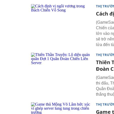
THỊ TRƯỜ
Cách đ
(GameSao)
Chiến của
lớn vào n
sẽ trở nê
lửa đến t
THỊ TRƯỜ
Thiên 
Đoàn C
(GameSao)
thi đấu, 
Quân Đoàn
thắng thu
THỊ TRƯỜ
Game t