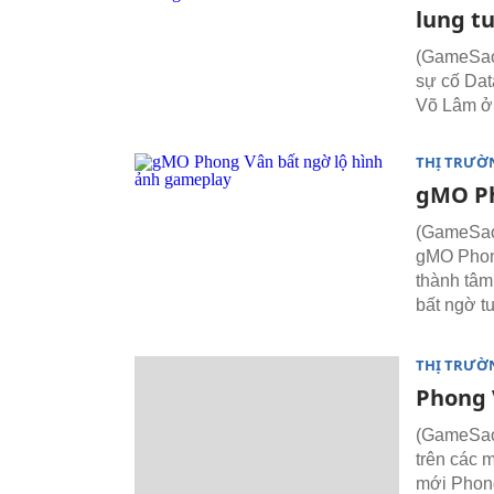
lung t
(GameSao)
sự cố Dat
Võ Lâm ở 
THỊ TRƯỜ
gMO Ph
(GameSao) 
gMO Phong
thành tâm
bất ngờ t
THỊ TRƯỜ
Phong 
(GameSao)
trên các 
mới Phong