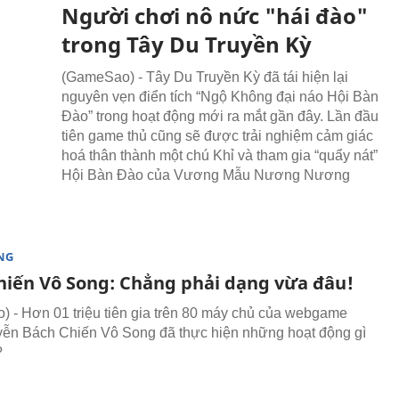
Người chơi nô nức "hái đào"
trong Tây Du Truyền Kỳ
(GameSao) - Tây Du Truyền Kỳ đã tái hiện lại
nguyên vẹn điển tích “Ngộ Không đại náo Hội Bàn
Đào” trong hoạt động mới ra mắt gần đây. Lần đầu
tiên game thủ cũng sẽ được trải nghiệm cảm giác
hoá thân thành một chú Khỉ và tham gia “quẩy nát”
Hội Bàn Đào của Vương Mẫu Nương Nương
NG
hiến Vô Song: Chẳng phải dạng vừa đâu!
 - Hơn 01 triệu tiên gia trên 80 máy chủ của webgame
ễn Bách Chiến Vô Song đã thực hiện những hoạt động gì
?