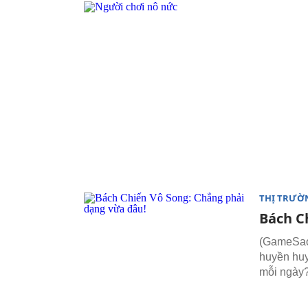
THỊ TRƯỜ
Bách C
(GameSao)
huyền huy
mỗi ngày