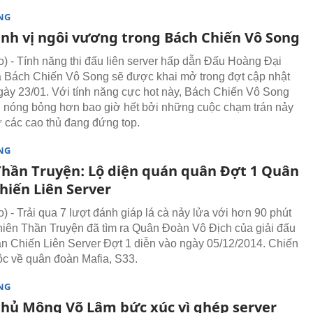
NG
ịnh vị ngôi vương trong Bách Chiến Vô Song
 - Tính năng thi đấu liên server hấp dẫn Đấu Hoàng Đại
 Bách Chiến Vô Song sẽ được khai mở trong đợt cập nhật
gày 23/01. Với tính năng cực hot này, Bách Chiến Vô Song
n nóng bỏng hơn bao giờ hết bởi những cuộc chạm trán nảy
ừ các cao thủ đang đứng top.
NG
Thần Truyện: Lộ diện quán quân Đợt 1 Quân
hiến Liên Server
 - Trải qua 7 lượt đánh giáp lá cà nảy lửa với hơn 90 phút
Thiên Thần Truyện đã tìm ra Quân Đoàn Vô Địch của giải đấu
 Chiến Liên Server Đợt 1 diễn vào ngày 05/12/2014. Chiến
ộc về quân đoàn Mafia, S33.
NG
hủ Mộng Võ Lâm bức xúc vì ghép server