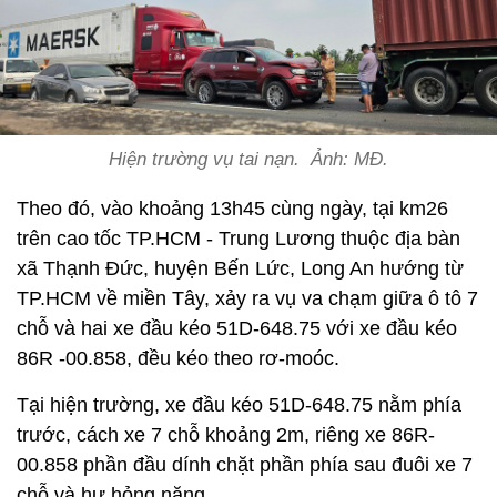
Hiện trường vụ tai nạn. Ảnh: MĐ.
Theo đó, vào khoảng 13h45 cùng ngày, tại km26
trên cao tốc TP.HCM - Trung Lương thuộc địa bàn
xã Thạnh Đức, huyện Bến Lức, Long An hướng từ
TP.HCM về miền Tây, xảy ra vụ va chạm giữa ô tô 7
chỗ và hai xe đầu kéo 51D-648.75 với xe đầu kéo
86R -00.858, đều kéo theo rơ-moóc.
Tại hiện trường, xe đầu kéo 51D-648.75 nằm phía
trước, cách xe 7 chỗ khoảng 2m, riêng xe 86R-
00.858 phần đầu dính chặt phần phía sau đuôi xe 7
chỗ và hư hỏng nặng.