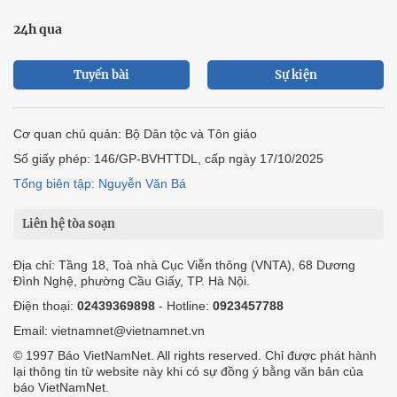
24h qua
Tuyến bài
Sự kiện
Cơ quan chủ quản: Bộ Dân tộc và Tôn giáo
Số giấy phép: 146/GP-BVHTTDL, cấp ngày 17/10/2025
Tổng biên tập: Nguyễn Văn Bá
Liên hệ tòa soạn
Địa chỉ: Tầng 18, Toà nhà Cục Viễn thông (VNTA), 68 Dương
Đình Nghệ, phường Cầu Giấy, TP. Hà Nội.
Điện thoại:
02439369898
- Hotline:
0923457788
Email: vietnamnet@vietnamnet.vn
© 1997 Báo VietNamNet. All rights reserved. Chỉ được phát hành
lại thông tin từ website này khi có sự đồng ý bằng văn bản của
báo VietNamNet.