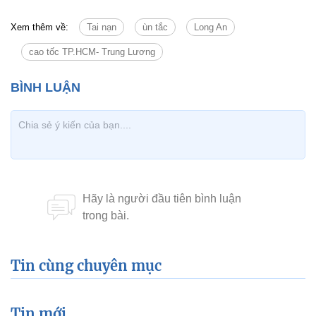
Xem thêm về:
Tai nạn
ùn tắc
Long An
cao tốc TP.HCM- Trung Lương
Tin cùng chuyên mục
Tin mới