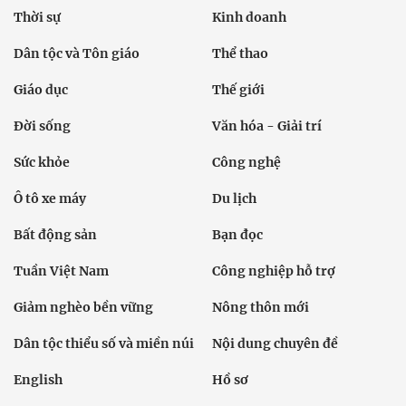
Thời sự
Kinh doanh
Dân tộc và Tôn giáo
Thể thao
Giáo dục
Thế giới
Đời sống
Văn hóa - Giải trí
Sức khỏe
Công nghệ
Ô tô xe máy
Du lịch
Bất động sản
Bạn đọc
Tuần Việt Nam
Công nghiệp hỗ trợ
Giảm nghèo bền vững
Nông thôn mới
Dân tộc thiểu số và miền núi
Nội dung chuyên đề
English
Hồ sơ