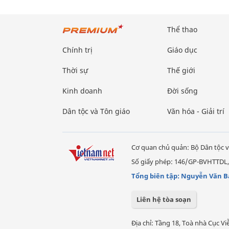
Thể thao
Chính trị
Giáo dục
Thời sự
Thế giới
Kinh doanh
Đời sống
Dân tộc và Tôn giáo
Văn hóa - Giải trí
Cơ quan chủ quản: Bộ Dân tộc v
Số giấy phép: 146/GP-BVHTTDL,
Tổng biên tập: Nguyễn Văn B
Liên hệ tòa soạn
Địa chỉ: Tầng 18, Toà nhà Cục 