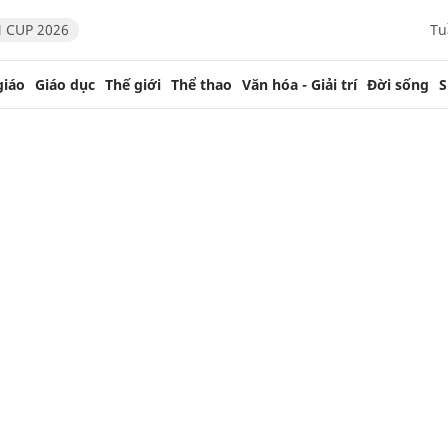
 CUP 2026
Tu
giáo
Giáo dục
Thế giới
Thể thao
Văn hóa - Giải trí
Đời sống
S