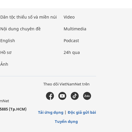
Dân tộc thiểu số và miền núi
Video
Nội dung chuyên đề
Multimedia
English
Podcast
Hồ sơ
24h qua
Ảnh
Theo dõi VietNamNet trên
amNet
5885 (Tp.HCM)
Tải ứng dụng
Độc giả gửi bài
Tuyển dụng