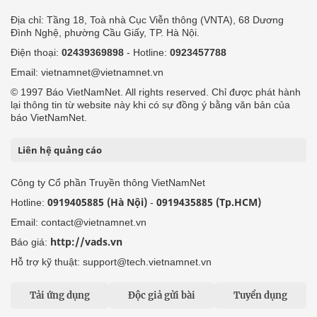
Địa chỉ: Tầng 18, Toà nhà Cục Viễn thông (VNTA), 68 Dương
Đình Nghệ, phường Cầu Giấy, TP. Hà Nội.
Điện thoại:
02439369898
- Hotline:
0923457788
Email: vietnamnet@vietnamnet.vn
© 1997 Báo VietNamNet. All rights reserved. Chỉ được phát hành
lại thông tin từ website này khi có sự đồng ý bằng văn bản của
báo VietNamNet.
Liên hệ quảng cáo
Công ty Cổ phần Truyền thông VietNamNet
0919405885 (Hà Nội)
0919435885 (Tp.HCM)
Hotline:
-
Email: contact@vietnamnet.vn
http://vads.vn
Báo giá:
Hỗ trợ kỹ thuật: support@tech.vietnamnet.vn
Tải ứng dụng
Độc giả gửi bài
Tuyển dụng