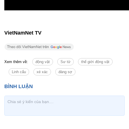
VietNamNet TV
Xem thêm về:
động vật
Sư tử
thế giới động vật
Linh cẩu
xé xác
đáng sợ