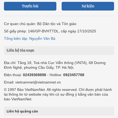
Tuyến bài
Sự kiện
Cơ quan chủ quản: Bộ Dân tộc và Tôn giáo
Số giấy phép: 146/GP-BVHTTDL, cấp ngày 17/10/2025
Tổng biên tập: Nguyễn Văn Bá
Liên hệ tòa soạn
Địa chỉ: Tầng 18, Toà nhà Cục Viễn thông (VNTA), 68 Dương
Đình Nghệ, phường Cầu Giấy, TP. Hà Nội.
Điện thoại:
02439369898
- Hotline:
0923457788
Email: vietnamnet@vietnamnet.vn
© 1997 Báo VietNamNet. All rights reserved. Chỉ được phát hành
lại thông tin từ website này khi có sự đồng ý bằng văn bản của
báo VietNamNet.
Liên hệ quảng cáo