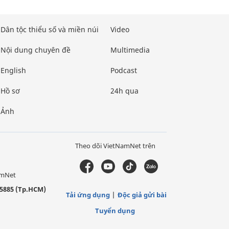
Dân tộc thiểu số và miền núi
Video
Nội dung chuyên đề
Multimedia
English
Podcast
Hồ sơ
24h qua
Ảnh
Theo dõi VietNamNet trên
amNet
5885 (Tp.HCM)
Tải ứng dụng
Độc giả gửi bài
Tuyển dụng