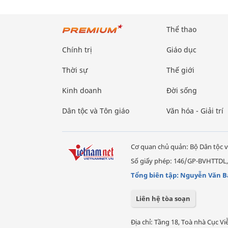
Thể thao
Chính trị
Giáo dục
Thời sự
Thế giới
Kinh doanh
Đời sống
Dân tộc và Tôn giáo
Văn hóa - Giải trí
Cơ quan chủ quản: Bộ Dân tộc v
Số giấy phép: 146/GP-BVHTTDL,
Tổng biên tập: Nguyễn Văn B
Liên hệ tòa soạn
Địa chỉ: Tầng 18, Toà nhà Cục 