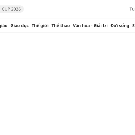
 CUP 2026
Tu
giáo
Giáo dục
Thế giới
Thể thao
Văn hóa - Giải trí
Đời sống
S