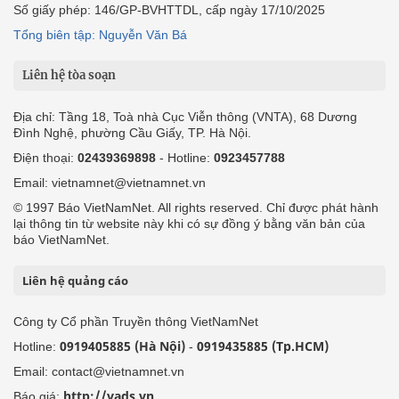
Số giấy phép: 146/GP-BVHTTDL, cấp ngày 17/10/2025
Tổng biên tập: Nguyễn Văn Bá
Liên hệ tòa soạn
Địa chỉ: Tầng 18, Toà nhà Cục Viễn thông (VNTA), 68 Dương
Đình Nghệ, phường Cầu Giấy, TP. Hà Nội.
Điện thoại:
02439369898
- Hotline:
0923457788
Email: vietnamnet@vietnamnet.vn
© 1997 Báo VietNamNet. All rights reserved. Chỉ được phát hành
lại thông tin từ website này khi có sự đồng ý bằng văn bản của
báo VietNamNet.
Liên hệ quảng cáo
Công ty Cổ phần Truyền thông VietNamNet
0919405885 (Hà Nội)
0919435885 (Tp.HCM)
Hotline:
-
Email: contact@vietnamnet.vn
http://vads.vn
Báo giá: