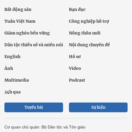
Bất động sản
Bạn đọc
Tuần Việt Nam
Công nghiệp hỗ trợ
Giảm nghèo bền vững
Nông thôn mới
Dân tộc thiểu số và miền núi
Nội dung chuyên đề
English
Hồ sơ
Ảnh
Video
Multimedia
Podcast
24h qua
Tuyến bài
Sự kiện
Cơ quan chủ quản: Bộ Dân tộc và Tôn giáo