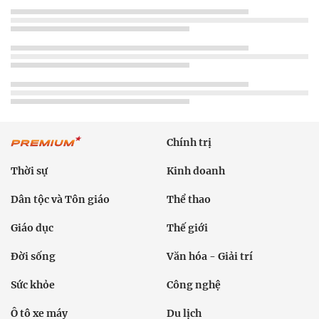
Chính trị
Thời sự
Kinh doanh
Dân tộc và Tôn giáo
Thể thao
Giáo dục
Thế giới
Đời sống
Văn hóa - Giải trí
Sức khỏe
Công nghệ
Ô tô xe máy
Du lịch