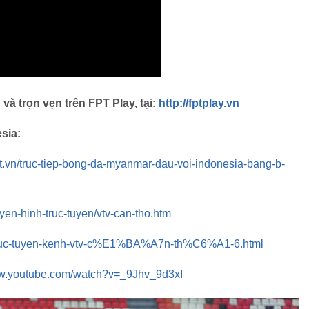
à trọn vẹn trên FPT Play, tại:
http://fptplay.vn
sia:
et.vn/truc-tiep-bong-da-myanmar-dau-voi-indonesia-bang-b-
ruyen-hinh-truc-tuyen/vtv-can-tho.htm
m-truc-tuyen-kenh-vtv-c%E1%BA%A7n-th%C6%A1-6.html
ww.youtube.com/watch?v=_9Jhv_9d3xI