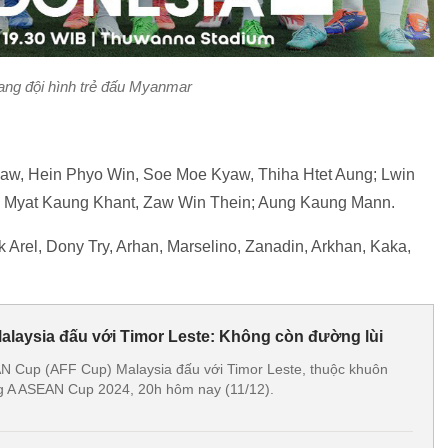
ang đội hình trẻ đấu Myanmar
aw, Hein Phyo Win, Soe Moe Kyaw, Thiha Htet Aung; Lwin
 Myat Kaung Khant, Zaw Win Thein; Aung Kaung Mann.
 Arel, Dony Try, Arhan, Marselino, Zanadin, Arkhan, Kaka,
Malaysia đấu với Timor Leste: Không còn đường lùi
N Cup (AFF Cup) Malaysia đấu với Timor Leste, thuộc khuôn
ng A ASEAN Cup 2024, 20h hôm nay (11/12).