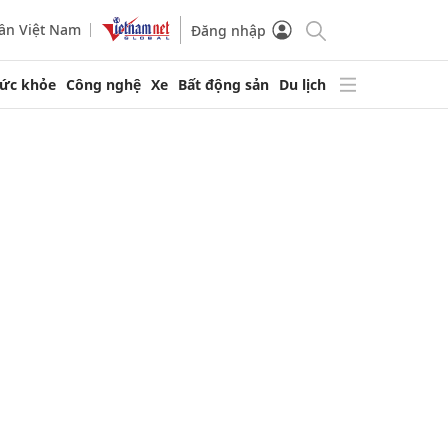
ần Việt Nam
Đăng nhập
ức khỏe
Công nghệ
Xe
Bất động sản
Du lịch