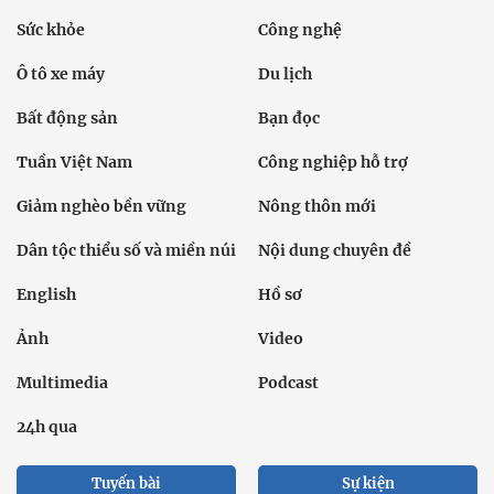
Sức khỏe
Công nghệ
Ô tô xe máy
Du lịch
Bất động sản
Bạn đọc
Tuần Việt Nam
Công nghiệp hỗ trợ
Giảm nghèo bền vững
Nông thôn mới
Dân tộc thiểu số và miền núi
Nội dung chuyên đề
English
Hồ sơ
Ảnh
Video
Multimedia
Podcast
24h qua
Tuyến bài
Sự kiện