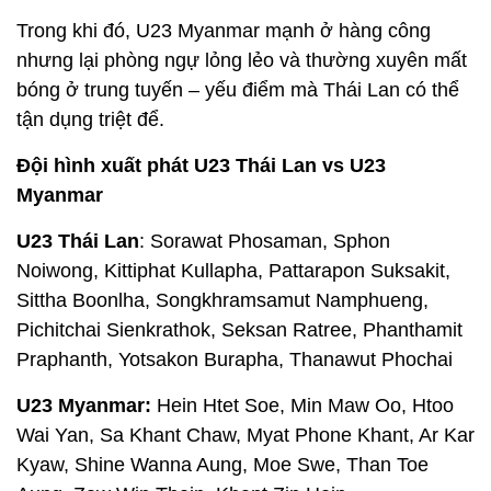
Trong khi đó, U23 Myanmar mạnh ở hàng công
nhưng lại phòng ngự lỏng lẻo và thường xuyên mất
bóng ở trung tuyến – yếu điểm mà Thái Lan có thể
tận dụng triệt để.
Đội hình xuất phát U23 Thái Lan vs U23
Myanmar
U23 Thái Lan
: Sorawat Phosaman, Sphon
Noiwong, Kittiphat Kullapha, Pattarapon Suksakit,
Sittha Boonlha, Songkhramsamut Namphueng,
Pichitchai Sienkrathok, Seksan Ratree, Phanthamit
Praphanth, Yotsakon Burapha, Thanawut Phochai
U23 Myanmar:
Hein Htet Soe, Min Maw Oo, Htoo
Wai Yan, Sa Khant Chaw, Myat Phone Khant, Ar Kar
Kyaw, Shine Wanna Aung, Moe Swe, Than Toe