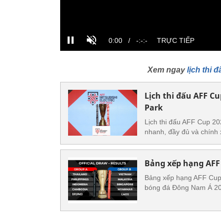
Xem ngay
lịch thi
Lịch thi đấu AFF C
Park
Lịch thi đấu AFF Cup 20
nhanh, đầy đủ và chính 
Bảng xếp hạng AFF
Bảng xếp hạng AFF Cup 2
bóng đá Đông Nam Á 202