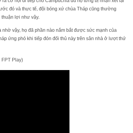
ra cơ hội đi tiếp cho Campuchia dù họ từng bị nhận xét lại
rước đó và thực tế, đội bóng xứ chùa Tháp cũng thường
thuận lợi như vậy.
và nhờ vậy, họ đã phần nào nắm bắt được sức mạnh của
áp ứng phó khi tiếp đón đối thủ này trên sân nhà ở lượt thứ
: FPT Play)