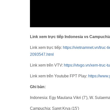
Link xem trực tiếp Indonesia vs Campuchi
Link xem trực tiếp:
https://vietnamnet.vn/truc
2093547.html
Link xem trên VTV:
https://vtvgo.vn/xem-tr
Link xem trên Youtube FPT Play:
https://ww
Ghi bàn:
Indonesia: Egy Maulana Vikri (7'), W. Sulaema
Campuchia: Saret Krya (15')