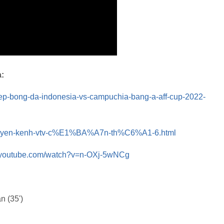
a:
-tiep-bong-da-indonesia-vs-campuchia-bang-a-aff-cup-2022-
uc-tuyen-kenh-vtv-c%E1%BA%A7n-th%C6%A1-6.html
w.youtube.com/watch?v=n-OXj-5wNCg
n (35')