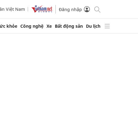
ần Việt Nam
Đăng nhập
ức khỏe
Công nghệ
Xe
Bất động sản
Du lịch