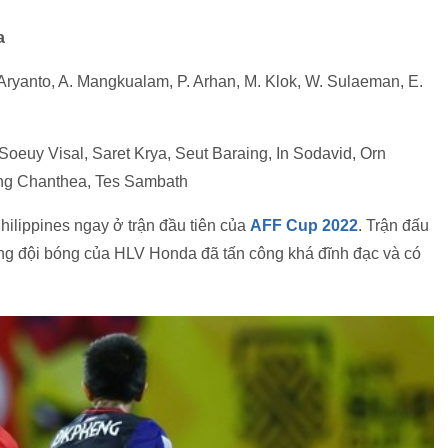
a
Aryanto, A. Mangkualam, P. Arhan, M. Klok, W. Sulaeman, E.
euy Visal, Saret Krya, Seut Baraing, In Sodavid, Orn
eng Chanthea, Tes Sambath
ilippines ngay ở trận đầu tiên của
AFF Cup 2022
. Trận đấu
ng đội bóng của HLV Honda đã tấn công khá đĩnh đạc và có