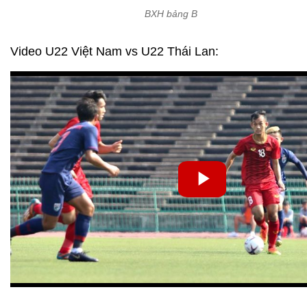
BXH bảng B
Video U22 Việt Nam vs U22 Thái Lan: