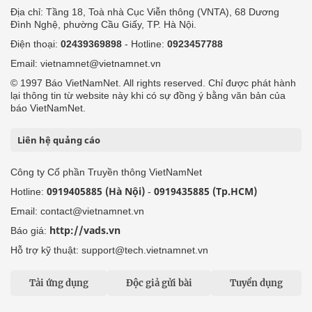
Địa chỉ: Tầng 18, Toà nhà Cục Viễn thông (VNTA), 68 Dương
Đình Nghệ, phường Cầu Giấy, TP. Hà Nội.
Điện thoại:
02439369898
- Hotline:
0923457788
Email: vietnamnet@vietnamnet.vn
© 1997 Báo VietNamNet. All rights reserved. Chỉ được phát hành
lại thông tin từ website này khi có sự đồng ý bằng văn bản của
báo VietNamNet.
Liên hệ quảng cáo
Công ty Cổ phần Truyền thông VietNamNet
0919405885 (Hà Nội)
0919435885 (Tp.HCM)
Hotline:
-
Email: contact@vietnamnet.vn
http://vads.vn
Báo giá:
Hỗ trợ kỹ thuật: support@tech.vietnamnet.vn
Tải ứng dụng
Độc giả gửi bài
Tuyển dụng