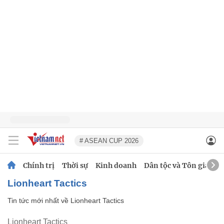
# ASEAN CUP 2026
Chính trị
Thời sự
Kinh doanh
Dân tộc và Tôn giáo
Lionheart Tactics
Tin tức mới nhất về
Lionheart Tactics
Lionheart Tactics