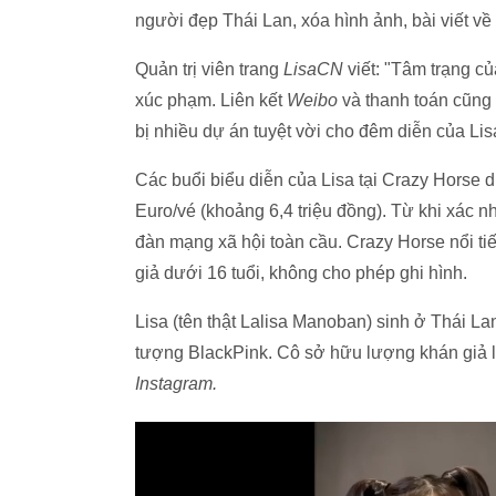
người đẹp Thái Lan, xóa hình ảnh, bài viết về
Quản trị viên trang
LisaCN
viết: "Tâm trạng củ
xúc phạm. Liên kết
Weibo
và thanh toán cũng 
bị nhiều dự án tuyệt vời cho đêm diễn của Lis
Các buổi biểu diễn của Lisa tại Crazy Horse d
Euro/vé (khoảng 6,4 triệu đồng). Từ khi xác nh
đàn mạng xã hội toàn cầu. Crazy Horse nổi ti
giả dưới 16 tuổi, không cho phép ghi hình.
Lisa (tên thật Lalisa Manoban) sinh ở Thái 
tượng BlackPink. Cô sở hữu lượng khán giả lớn
Instagram.