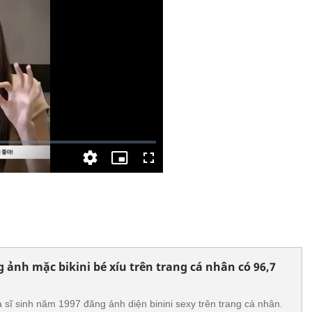
 ảnh mặc bikini bé xíu trên trang cá nhân có 96,7
a sĩ sinh năm 1997 đăng ảnh diện binini sexy trên trang cá nhân.