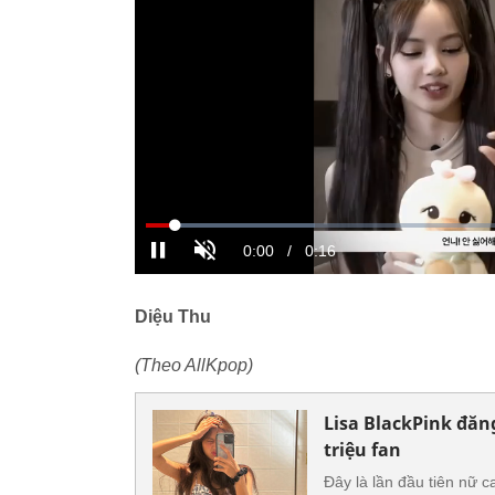
Diệu Thu
(Theo AllKpop)
Lisa BlackPink đăng
triệu fan
Đây là lần đầu tiên nữ c