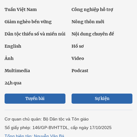
Tuần Việt Nam
Công nghiệp hỗ trợ
Giảm nghèo bền vững
Nông thôn mới
Dân tộc thiểu số và miền núi
Nội dung chuyên đề
English
Hồ sơ
Ảnh
Video
Multimedia
Podcast
24h qua
Tuyến bài
Sự kiện
Cơ quan chủ quản: Bộ Dân tộc và Tôn giáo
Số giấy phép: 146/GP-BVHTTDL, cấp ngày 17/10/2025
Tổng biên tập: Nguyễn Văn Bá