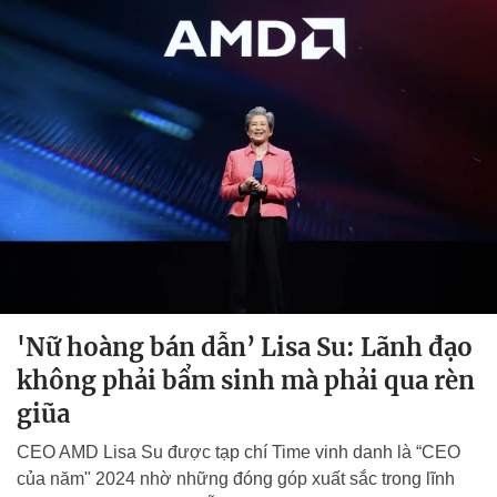
'Nữ hoàng bán dẫn’ Lisa Su: Lãnh đạo
không phải bẩm sinh mà phải qua rèn
giũa
CEO AMD Lisa Su được tạp chí Time vinh danh là “CEO
của năm" 2024 nhờ những đóng góp xuất sắc trong lĩnh