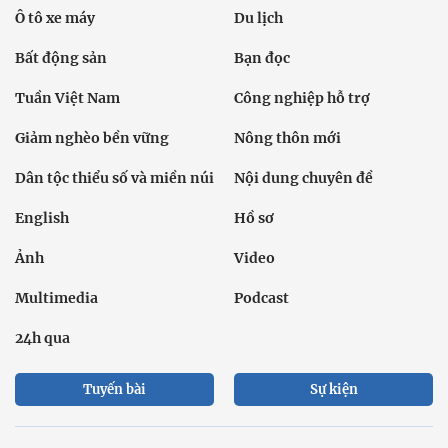
Ô tô xe máy
Du lịch
Bất động sản
Bạn đọc
Tuần Việt Nam
Công nghiệp hỗ trợ
Giảm nghèo bền vững
Nông thôn mới
Dân tộc thiểu số và miền núi
Nội dung chuyên đề
English
Hồ sơ
Ảnh
Video
Multimedia
Podcast
24h qua
Tuyến bài
Sự kiện