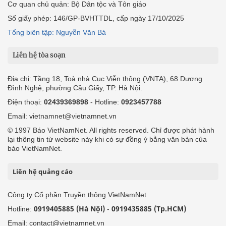
Cơ quan chủ quản: Bộ Dân tộc và Tôn giáo
Số giấy phép: 146/GP-BVHTTDL, cấp ngày 17/10/2025
Tổng biên tập: Nguyễn Văn Bá
Liên hệ tòa soạn
Địa chỉ: Tầng 18, Toà nhà Cục Viễn thông (VNTA), 68 Dương
Đình Nghệ, phường Cầu Giấy, TP. Hà Nội.
Điện thoại:
02439369898
- Hotline:
0923457788
Email: vietnamnet@vietnamnet.vn
© 1997 Báo VietNamNet. All rights reserved. Chỉ được phát hành
lại thông tin từ website này khi có sự đồng ý bằng văn bản của
báo VietNamNet.
Liên hệ quảng cáo
Công ty Cổ phần Truyền thông VietNamNet
0919405885 (Hà Nội)
0919435885 (Tp.HCM)
Hotline:
-
Email: contact@vietnamnet.vn