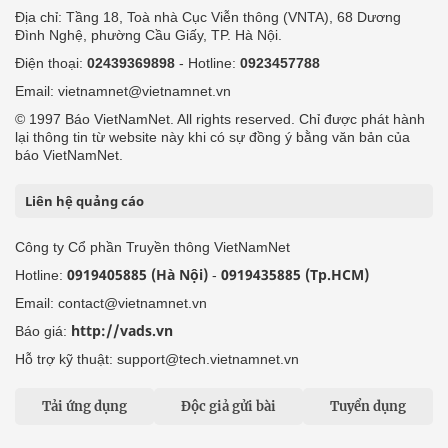
Địa chỉ: Tầng 18, Toà nhà Cục Viễn thông (VNTA), 68 Dương
Đình Nghệ, phường Cầu Giấy, TP. Hà Nội.
Điện thoại:
02439369898
- Hotline:
0923457788
Email: vietnamnet@vietnamnet.vn
© 1997 Báo VietNamNet. All rights reserved. Chỉ được phát hành
lại thông tin từ website này khi có sự đồng ý bằng văn bản của
báo VietNamNet.
Liên hệ quảng cáo
Công ty Cổ phần Truyền thông VietNamNet
0919405885 (Hà Nội)
0919435885 (Tp.HCM)
Hotline:
-
Email: contact@vietnamnet.vn
http://vads.vn
Báo giá:
Hỗ trợ kỹ thuật: support@tech.vietnamnet.vn
Tải ứng dụng
Độc giả gửi bài
Tuyển dụng