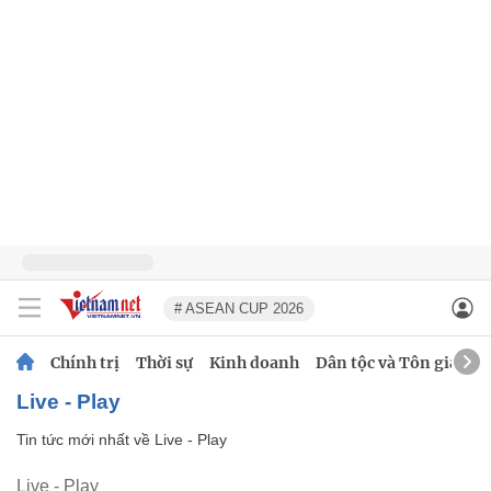
# ASEAN CUP 2026
Chính trị
Thời sự
Kinh doanh
Dân tộc và Tôn giáo
Live - Play
Tin tức mới nhất về
Live - Play
Live - Play