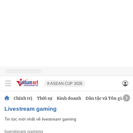
# ASEAN CUP 2026
Chính trị
Thời sự
Kinh doanh
Dân tộc và Tôn giáo
livestream gaming
Tin tức mới nhất về
livestream gaming
livestream gaming