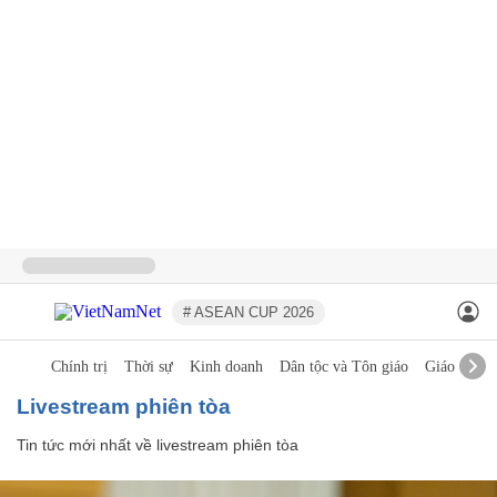
# ASEAN CUP 2026
Chính trị
Thời sự
Kinh doanh
Dân tộc và Tôn giáo
Giáo dục
livestream phiên tòa
Tin tức mới nhất về
livestream phiên tòa