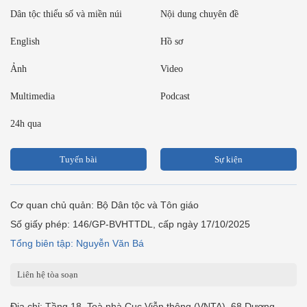
Dân tộc thiểu số và miền núi
Nội dung chuyên đề
English
Hồ sơ
Ảnh
Video
Multimedia
Podcast
24h qua
Tuyến bài
Sự kiện
Cơ quan chủ quản: Bộ Dân tộc và Tôn giáo
Số giấy phép: 146/GP-BVHTTDL, cấp ngày 17/10/2025
Tổng biên tập: Nguyễn Văn Bá
Liên hệ tòa soạn
Địa chỉ: Tầng 18, Toà nhà Cục Viễn thông (VNTA), 68 Dương