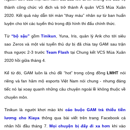
thành công chức vô địch và trở thành Á quân VCS Mùa Xuân
2020. Kết quả này dẫn tới màn “thay máu” nhân sự từ ban huấn
luyện cho tới các tuyển thủ trong đội hình thi đấu chính thức.
Từ
“bộ sậu”
gồm
Tinikun
, Yuna, Iris, quản lý Arik cho tới siêu
sao Zeros và một vài tuyển thủ dự bị đã chia tay GAM sau trận
thua ngược 2-3 trước
Team Flash
tại Chung kết VCS Mùa Xuân
2020 hồi giữa tháng 4.
Kể từ đó, GAM luôn là chủ đề “hot” trong cộng đồng
LMHT
nói
riêng và fan hâm mộ esports Việt Nam nói chung - nhưng đáng
tiếc nó lại xoay quanh những câu chuyện ngoài lề không thuộc về
chuyên môn.
Tinikun là người khơi mào khi
cáo buộc GAM trả thiếu tiền
lương cho Kiaya
thông qua bài viết trên trang Facebook cá
nhân hồi đầu tháng 7.
Mọi chuyện bị đẩy đi xa hơn
khi vào