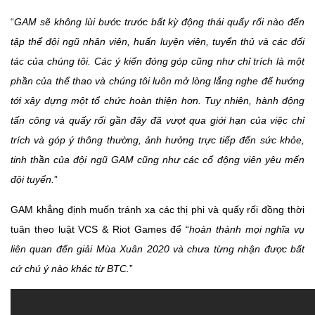
“
GAM sẽ không lùi bước trước bất kỳ động thái quấy rối nào đến
tập thể đội ngũ nhân viên, huấn luyện viên, tuyển thủ và các đối
tác của chúng tôi. Các ý kiến đóng góp cũng như chỉ trích là một
phần của thể thao và chúng tôi luôn mở lòng lắng nghe để hướng
tới xây dựng một tổ chức hoàn thiện hơn. Tuy nhiên, hành động
tấn công và quấy rối gần đây đã vượt qua giới hạn của việc chỉ
trích và góp ý thông thường, ảnh hưởng trực tiếp đến sức khỏe,
tinh thần của đội ngũ GAM cũng như các cổ động viên yêu mến
đội tuyển.
”
GAM khẳng định muốn tránh xa các thị phi và quấy rối đồng thời
tuân theo luật VCS & Riot Games để “
hoàn thành mọi nghĩa vụ
liên quan đến giải Mùa Xuân 2020 và chưa từng nhận được bất
cứ chú ý nào khác từ BTC.
”