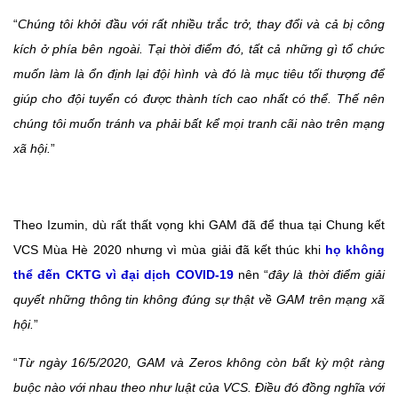
“
Chúng tôi khởi đầu với rất nhiều trắc trở, thay đổi và cả bị công
kích ở phía bên ngoài. Tại thời điểm đó, tất cả những gì tổ chức
muốn làm là ổn định lại đội hình và đó là mục tiêu tối thượng để
giúp cho đội tuyển có được thành tích cao nhất có thể. Thế nên
chúng tôi muốn tránh va phải bất kể mọi tranh cãi nào trên mạng
xã hội.
”
Theo Izumin, dù rất thất vọng khi GAM đã để thua tại Chung kết
VCS Mùa Hè 2020 nhưng vì mùa giải đã kết thúc khi
họ không
thể đến CKTG vì đại dịch COVID-19
nên “
đây là thời điểm giải
quyết những thông tin không đúng sự thật về GAM trên mạng xã
hội.
”
“
Từ ngày 16/5/2020, GAM và Zeros không còn bất kỳ một ràng
buộc nào với nhau theo như luật của VCS. Điều đó đồng nghĩa với