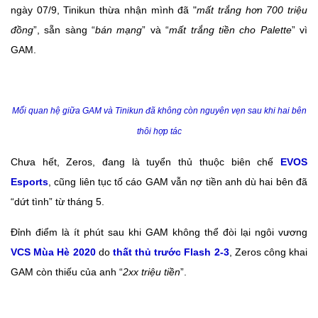
ngày 07/9, Tinikun thừa nhận mình đã "
mất trắng hơn 700 triệu
đồng
”, sẵn sàng “
bán mạng
” và “
mất trắng tiền cho Palette
” vì
GAM.
Mối quan hệ giữa GAM và Tinikun đã không còn nguyên vẹn sau khi hai bên
thôi hợp tác
Chưa hết, Zeros, đang là tuyển thủ thuộc biên chế
EVOS
Esports
, cũng liên tục tố cáo GAM vẫn nợ tiền anh dù hai bên đã
“dứt tình” từ tháng 5.
Đỉnh điểm là ít phút sau khi GAM không thể đòi lại ngôi vương
VCS Mùa Hè 2020
do
thất thủ trước Flash 2-3
, Zeros công khai
GAM còn thiếu của anh “
2xx triệu tiền
”.