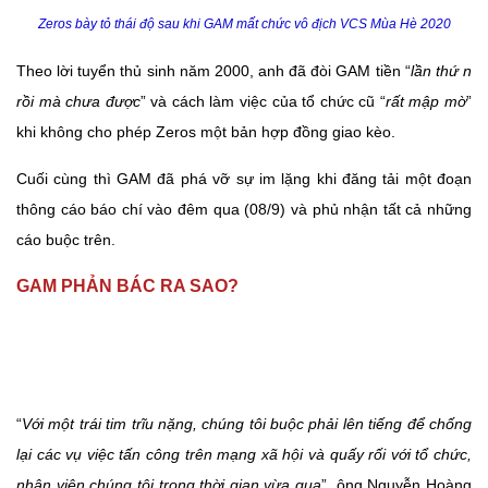
Zeros bày tỏ thái độ sau khi GAM mất chức vô địch VCS Mùa Hè 2020
Theo lời tuyển thủ sinh năm 2000, anh đã đòi GAM tiền “
lần thứ n
rồi mà chưa được
” và cách làm việc của tổ chức cũ “
rất mập mờ
”
khi không cho phép Zeros một bản hợp đồng giao kèo.
Cuối cùng thì GAM đã phá vỡ sự im lặng khi đăng tải một đoạn
thông cáo báo chí vào đêm qua (08/9) và phủ nhận tất cả những
cáo buộc trên.
GAM PHẢN BÁC RA SAO?
“
Với một trái tim trĩu nặng, chúng tôi buộc phải lên tiếng để chống
lại các vụ việc tấn công trên mạng xã hội và quấy rối với tổ chức,
nhân viên chúng tôi trong thời gian vừa qua
”, ông Nguyễn Hoàng