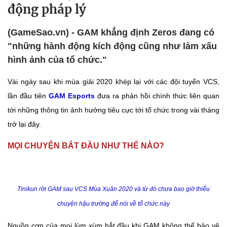
động pháp lý
(GameSao.vn) - GAM khẳng định Zeros đang có
"những hành động kích động cũng như làm xấu
hình ảnh của tổ chức."
Vài ngày sau khi mùa giải 2020 khép lại với các đội tuyển VCS,
lần đầu tiên
GAM Esports
đưa ra phản hồi chính thức liên quan
tới những thông tin ảnh hưởng tiêu cực tới tổ chức trong vài tháng
trở lại đây.
MỌI CHUYỆN BẮT ĐẦU NHƯ THẾ NÀO?
Tinikun rời GAM sau VCS Mùa Xuân 2020 và từ đó chưa bao giờ thiếu
chuyện hậu trường để nói về tổ chức này
Nguồn cơn của mọi lùm xùm bắt đầu khi GAM không thể bảo vệ