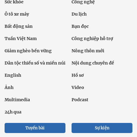
Sức khỏe
Công nghệ
Ô tô xe máy
Du lịch
Bất động sản
Bạn đọc
Tuần Việt Nam
Công nghiệp hỗ trợ
Giảm nghèo bền vững
Nông thôn mới
Dân tộc thiểu số và miền núi
Nội dung chuyên đề
English
Hồ sơ
Ảnh
Video
Multimedia
Podcast
24h qua
Tuyến bài
Sự kiện