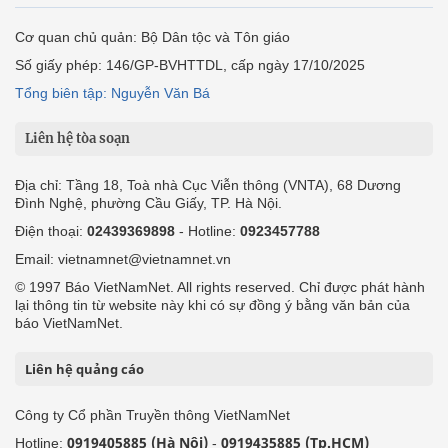
Cơ quan chủ quản: Bộ Dân tộc và Tôn giáo
Số giấy phép: 146/GP-BVHTTDL, cấp ngày 17/10/2025
Tổng biên tập: Nguyễn Văn Bá
Liên hệ tòa soạn
Địa chỉ: Tầng 18, Toà nhà Cục Viễn thông (VNTA), 68 Dương
Đình Nghệ, phường Cầu Giấy, TP. Hà Nội.
Điện thoại:
02439369898
- Hotline:
0923457788
Email: vietnamnet@vietnamnet.vn
© 1997 Báo VietNamNet. All rights reserved. Chỉ được phát hành
lại thông tin từ website này khi có sự đồng ý bằng văn bản của
báo VietNamNet.
Liên hệ quảng cáo
Công ty Cổ phần Truyền thông VietNamNet
0919405885 (Hà Nội)
0919435885 (Tp.HCM)
Hotline:
-