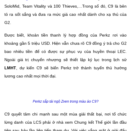
SoloMid, Team Vitality và 100 Thieves,…Trong số đó, C9 là bên
tỏ ra sốt sắng và đưa ra mức giá cao nhất dành cho xạ thủ của
G2.
Được biết, khoản tiền thanh lý hợp đồng của Perkz rơi vào
khoảng gần 5 triệu USD. Hiện vẫn chưa rõ C9 đồng ý trả cho G2
bao nhiêu tiền để có được sự phục vụ của huyền thoại LEC.
Ngoài giá trị chuyển nhượng sẽ thiết lập kỷ lục trong lịch sử
LMHT
, dự kiến C9 sẽ biến Perkz trở thành tuyển thủ hưởng
lương cao nhất mọi thời đại.
Perkz sắp tái ngộ Zven trong màu áo C9?
C9 quyết tâm chi mạnh sau một mùa giải thất bại, nơi tổ chức
lừng danh của LCS phải ở nhà xem Chung kết Thế giới lần đầu
tiên sau bảy lần liên tiếp tham dự. Với việc vắng mặt ở giải đấu