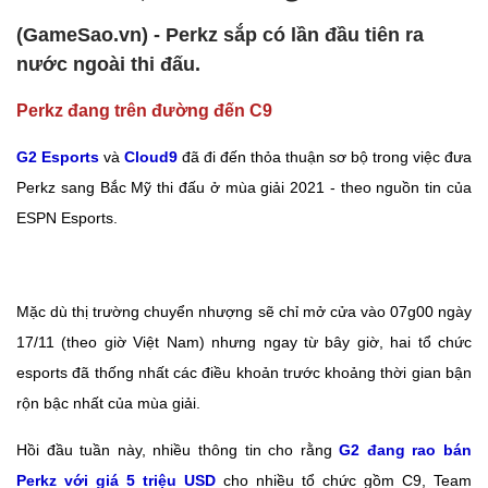
(GameSao.vn) - Perkz sắp có lần đầu tiên ra
nước ngoài thi đấu.
Perkz đang trên đường đến C9
G2 Esports
và
Cloud9
đã đi đến thỏa thuận sơ bộ trong việc đưa
Perkz sang Bắc Mỹ thi đấu ở mùa giải 2021 - theo nguồn tin của
ESPN Esports.
Mặc dù thị trường chuyển nhượng sẽ chỉ mở cửa vào 07g00 ngày
17/11 (theo giờ Việt Nam) nhưng ngay từ bây giờ, hai tổ chức
esports đã thống nhất các điều khoản trước khoảng thời gian bận
rộn bậc nhất của mùa giải.
Hồi đầu tuần này, nhiều thông tin cho rằng
G2 đang rao bán
Perkz với giá 5 triệu USD
cho nhiều tổ chức gồm C9, Team