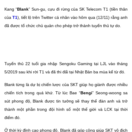
Kang “
Blank
” Sun-gu, cựu đi rừng của SK Telecom T1 (tiền thân
của
T1
), tiết lộ trên Twitter cá nhân vào hôm qua (12/11) rằng anh
đã được tổ chức chủ quản cho phép trở thành tuyển thủ tự do.
Tuyển thủ 22 tuổi gia nhập Sengoku Gaming tại LJL vào tháng
5/2019 sau khi rời T1 và đã thi đấi tại Nhật Bản ba mùa kể từ đó.
Blank từng là dự bị chiến lược của SKT giúp họ giành được nhiều
chiến tích trong quá khứ. Từ lúc Bae “
Bengi
” Seong-woong sa
sút phong độ, Blank được tin tưởng sẽ thay thế đàn anh và trở
thành một phần trong đội hình số một thế giới và LCK tại thời
điểm đó.
Ở thời kỳ đỉnh cao phong độ, Blank đã góp công giúp SKT vô địch