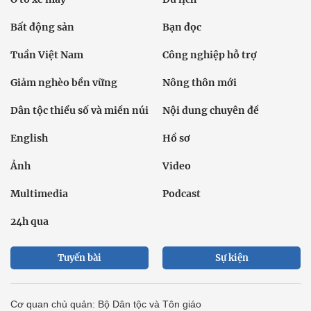
Bất động sản
Bạn đọc
Tuần Việt Nam
Công nghiệp hỗ trợ
Giảm nghèo bền vững
Nông thôn mới
Dân tộc thiểu số và miền núi
Nội dung chuyên đề
English
Hồ sơ
Ảnh
Video
Multimedia
Podcast
24h qua
Tuyến bài
Sự kiện
Cơ quan chủ quản: Bộ Dân tộc và Tôn giáo