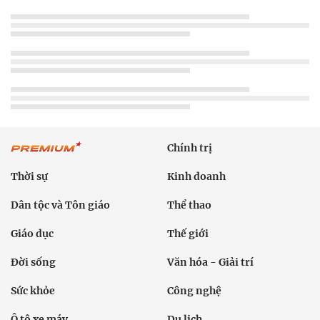
Chính trị
Thời sự
Kinh doanh
Dân tộc và Tôn giáo
Thể thao
Giáo dục
Thế giới
Đời sống
Văn hóa - Giải trí
Sức khỏe
Công nghệ
Ô tô xe máy
Du lịch