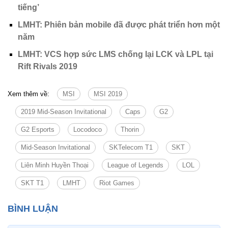
tiếng’
LMHT: Phiên bản mobile đã được phát triển hơn một
năm
LMHT: VCS hợp sức LMS chống lại LCK và LPL tại
Rift Rivals 2019
Xem thêm về:
MSI
MSI 2019
2019 Mid-Season Invitational
Caps
G2
G2 Esports
Locodoco
Thorin
Mid-Season Invitational
SKTelecom T1
SKT
Liên Minh Huyền Thoại
League of Legends
LOL
SKT T1
LMHT
Riot Games