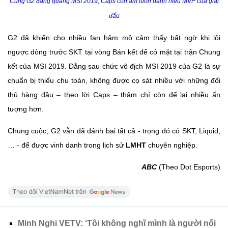
Cùng G2 đăng quang MSI 2019, Caps còn ẵm luôn danh hiệu MVP của giải
đấu
G2 đã khiến cho nhiều fan hâm mộ cảm thấy bất ngờ khi lội
ngược dòng trước SKT tại vòng Bán kết để có mặt tại trận Chung
kết của MSI 2019. Đằng sau chức vô địch MSI 2019 của G2 là sự
chuẩn bị thiếu chu toàn, không được cọ sát nhiều với những đối
thủ hàng đầu – theo lời Caps – thậm chí còn để lại nhiều ấn
tượng hơn.
Chung cuộc, G2 vẫn đã đánh bại tất cả - trong đó có SKT, Liquid,
… - để được vinh danh trong lịch sử
LMHT
chuyên nghiệp.
ABC
(Theo Dot Esports)
Minh Nghi VETV: ‘Tôi không nghĩ mình là người nổi