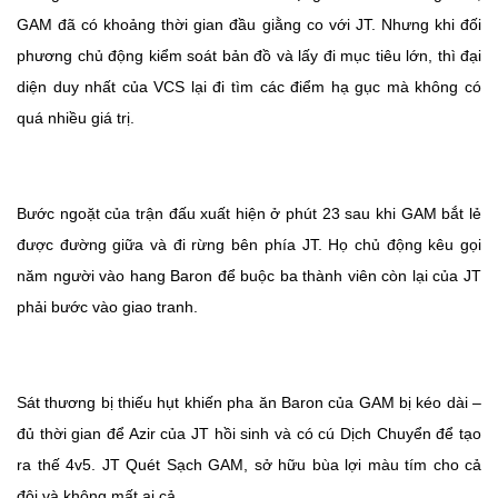
GAM đã có khoảng thời gian đầu giằng co với JT. Nhưng khi đối
phương chủ động kiểm soát bản đồ và lấy đi mục tiêu lớn, thì đại
diện duy nhất của VCS lại đi tìm các điểm hạ gục mà không có
quá nhiều giá trị.
Bước ngoặt của trận đấu xuất hiện ở phút 23 sau khi GAM bắt lẻ
được đường giữa và đi rừng bên phía JT. Họ chủ động kêu gọi
năm người vào hang Baron để buộc ba thành viên còn lại của JT
phải bước vào giao tranh.
Sát thương bị thiếu hụt khiến pha ăn Baron của GAM bị kéo dài –
đủ thời gian để Azir của JT hồi sinh và có cú Dịch Chuyển để tạo
ra thế 4v5. JT Quét Sạch GAM, sở hữu bùa lợi màu tím cho cả
đội và không mất ai cả.