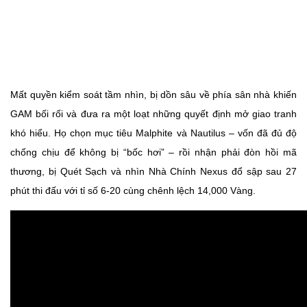
Mất quyền kiểm soát tầm nhìn, bị dồn sâu về phía sân nhà khiến
GAM bối rối và đưa ra một loạt những quyết định mở giao tranh
khó hiểu. Họ chọn mục tiêu Malphite và Nautilus – vốn đã đủ độ
chống chịu để không bị “bốc hơi” – rồi nhận phải đòn hồi mã
thương, bị Quét Sạch và nhìn Nhà Chính Nexus đổ sập sau 27
phút thi đấu với tỉ số 6-20 cùng chênh lệch 14,000 Vàng.