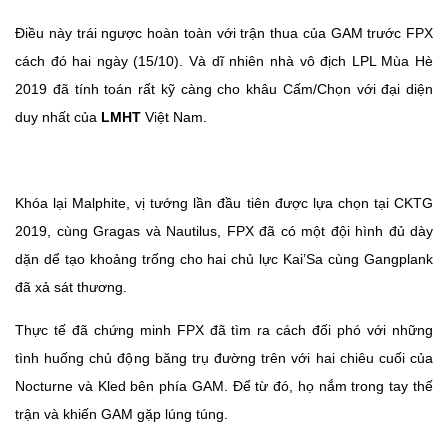
Điều này trái ngược hoàn toàn với trận thua của GAM trước FPX
cách đó hai ngày (15/10). Và dĩ nhiên nhà vô địch LPL Mùa Hè
2019 đã tính toán rất kỹ càng cho khâu Cấm/Chọn với đại diện
duy nhất của
LMHT
Việt Nam.
Khóa lại Malphite, vị tướng lần đầu tiên được lựa chọn tại CKTG
2019, cùng Gragas và Nautilus, FPX đã có một đội hình đủ dày
dặn dể tạo khoảng trống cho hai chủ lực Kai’Sa cùng Gangplank
đã xả sát thương.
Thực tế đã chứng minh FPX đã tìm ra cách đối phó với những
tình huống chủ động băng trụ đường trên với hai chiêu cuối của
Nocturne và Kled bên phía GAM. Để từ đó, họ nắm trong tay thế
trận và khiến GAM gặp lúng túng.