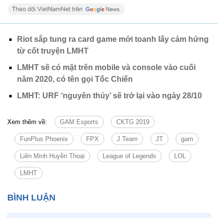
Riot sắp tung ra card game mới toanh lấy cảm hứng
từ cốt truyện LMHT
LMHT sẽ có mặt trên mobile và console vào cuối
năm 2020, có tên gọi Tốc Chiến
LMHT: URF ‘nguyên thủy’ sẽ trở lại vào ngày 28/10
Xem thêm về:
GAM Esports
CKTG 2019
FunPlus Phoenix
FPX
J Team
JT
gam
Liên Minh Huyền Thoại
League of Legends
LOL
LMHT