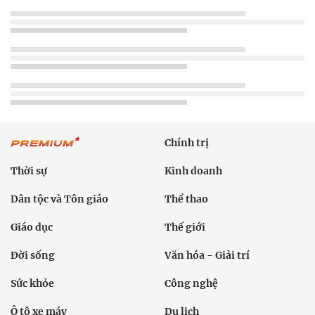
Chính trị
Thời sự
Kinh doanh
Dân tộc và Tôn giáo
Thể thao
Giáo dục
Thế giới
Đời sống
Văn hóa - Giải trí
Sức khỏe
Công nghệ
Ô tô xe máy
Du lịch