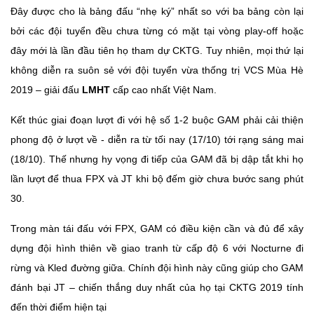
Đây được cho là bảng đấu “nhẹ ký” nhất so với ba bảng còn lại
bởi các đội tuyển đều chưa từng có mặt tại vòng play-off hoặc
đây mới là lần đầu tiên họ tham dự CKTG. Tuy nhiên, mọi thứ lại
không diễn ra suôn sẻ với đội tuyển vừa thống trị VCS Mùa Hè
2019 – giải đấu
LMHT
cấp cao nhất Việt Nam.
Kết thúc giai đoạn lượt đi với hệ số 1-2 buộc GAM phải cải thiện
phong độ ở lượt về - diễn ra từ tối nay (17/10) tới rạng sáng mai
(18/10). Thế nhưng hy vọng đi tiếp của GAM đã bị dập tắt khi họ
lần lượt để thua FPX và JT khi bộ đếm giờ chưa bước sang phút
30.
Trong màn tái đấu với FPX, GAM có điều kiện cần và đủ để xây
dựng đội hình thiên về giao tranh từ cấp độ 6 với Nocturne đi
rừng và Kled đường giữa. Chính đội hình này cũng giúp cho GAM
đánh bại JT – chiến thắng duy nhất của họ tại CKTG 2019 tính
đến thời điểm hiện tại