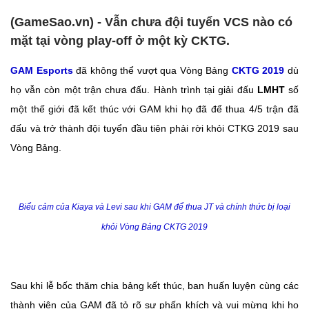
(GameSao.vn) - Vẫn chưa đội tuyển VCS nào có
mặt tại vòng play-off ở một kỳ CKTG.
GAM Esports
đã không thể vượt qua Vòng Bảng
CKTG 2019
dù
họ vẫn còn một trận chưa đấu. Hành trình tại giải đấu
LMHT
số
một thế giới đã kết thúc với GAM khi họ đã để thua 4/5 trận đã
đấu và trở thành đội tuyển đầu tiên phải rời khỏi CTKG 2019 sau
Vòng Bảng.
Biểu cảm của Kiaya và Levi sau khi GAM để thua JT và chính thức bị loại
khỏi Vòng Bảng CKTG 2019
Sau khi lễ bốc thăm chia bảng kết thúc, ban huấn luyện cùng các
thành viên của GAM đã tỏ rõ sự phấn khích và vui mừng khi họ