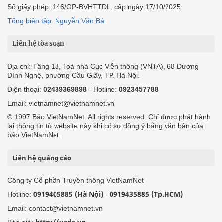
Số giấy phép: 146/GP-BVHTTDL, cấp ngày 17/10/2025
Tổng biên tập: Nguyễn Văn Bá
Liên hệ tòa soạn
Địa chỉ: Tầng 18, Toà nhà Cục Viễn thông (VNTA), 68 Dương
Đình Nghệ, phường Cầu Giấy, TP. Hà Nội.
Điện thoại:
02439369898
- Hotline:
0923457788
Email: vietnamnet@vietnamnet.vn
© 1997 Báo VietNamNet. All rights reserved. Chỉ được phát hành
lại thông tin từ website này khi có sự đồng ý bằng văn bản của
báo VietNamNet.
Liên hệ quảng cáo
Công ty Cổ phần Truyền thông VietNamNet
0919405885 (Hà Nội)
0919435885 (Tp.HCM)
Hotline:
-
Email: contact@vietnamnet.vn
http://vads.vn
Báo giá: