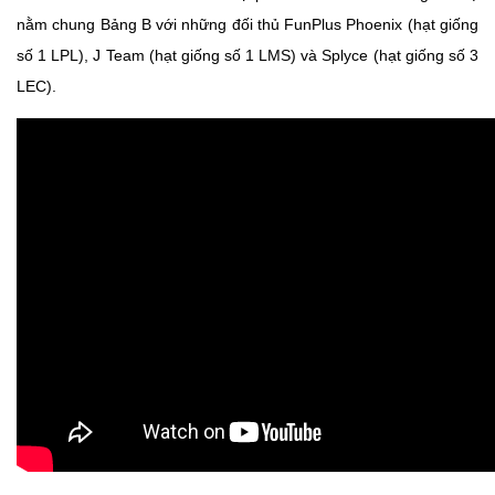
nằm chung Bảng B với những đối thủ FunPlus Phoenix (hạt giống
số 1 LPL), J Team (hạt giống số 1 LMS) và Splyce (hạt giống số 3
LEC).