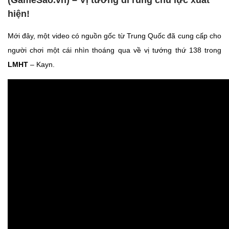
(GameSao.vn) – Vị tướng đi rùng chủ lực xuất
hiện!
Mới đây, một video có nguồn gốc từ Trung Quốc đã cung cấp cho
người chơi một cái nhìn thoáng qua về vị tướng thứ 138 trong
LMHT
– Kayn.