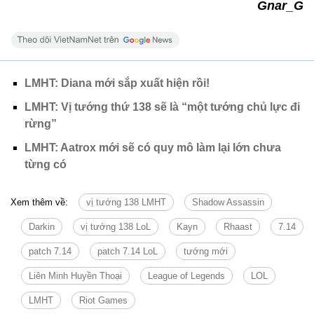
Gnar_G
LMHT: Diana mới sắp xuất hiện rồi!
LMHT: Vị tướng thứ 138 sẽ là “một tướng chủ lực đi
rừng”
LMHT: Aatrox mới sẽ có quy mô làm lại lớn chưa
từng có
Xem thêm về:
vị tướng 138 LMHT
Shadow Assassin
Darkin
vị tướng 138 LoL
Kayn
Rhaast
7.14
patch 7.14
patch 7.14 LoL
tướng mới
Liên Minh Huyền Thoại
League of Legends
LOL
LMHT
Riot Games