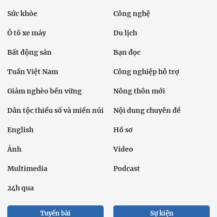
Sức khỏe
Công nghệ
Ô tô xe máy
Du lịch
Bất động sản
Bạn đọc
Tuần Việt Nam
Công nghiệp hỗ trợ
Giảm nghèo bền vững
Nông thôn mới
Dân tộc thiểu số và miền núi
Nội dung chuyên đề
English
Hồ sơ
Ảnh
Video
Multimedia
Podcast
24h qua
Tuyến bài
Sự kiện