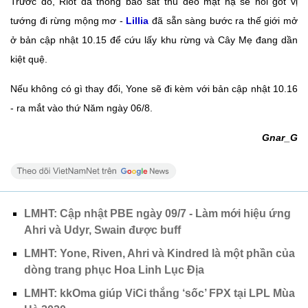
Trước đó, Riot đã thông báo sát thủ đeo mặt nạ sẽ nối gót vị
tướng đi rừng mộng mơ -
Lillia
đã sẵn sàng bước ra thế giới mở
ở bản cập nhật 10.15 để cứu lấy khu rừng và Cây Mẹ đang dần
kiệt quệ.
Nếu không có gì thay đổi, Yone sẽ đi kèm với bản cập nhật 10.16
- ra mắt vào thứ Năm ngày 06/8.
Gnar_G
LMHT: Cập nhật PBE ngày 09/7 - Làm mới hiệu ứng
Ahri và Udyr, Swain được buff
LMHT: Yone, Riven, Ahri và Kindred là một phần của
dòng trang phục Hoa Linh Lục Địa
LMHT: kkOma giúp ViCi thắng ‘sốc’ FPX tại LPL Mùa