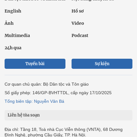
English
Hồ sơ
Ảnh
Video
Multimedia
Podcast
24h qua
Tuyến bài
Sự kiện
Cơ quan chủ quản: Bộ Dân tộc và Tôn giáo
Số giấy phép: 146/GP-BVHTTDL, cấp ngày 17/10/2025
Tổng biên tập: Nguyễn Văn Bá
Liên hệ tòa soạn
Địa chỉ: Tầng 18, Toà nhà Cục Viễn thông (VNTA), 68 Dương
Đình Nghệ, phường Cầu Giấy, TP. Hà Nội.