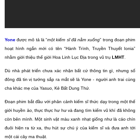
Yone
được mô tả là “
một kiếm sĩ đã nằm xuống
” trong đoạn phim
hoạt hình ngắn mới có tên “Hành Trình, Truyền Thuyết Ionia”
nhằm giới thiệu thế giới Hoa Linh Lục Địa trong vũ trụ
LMHT
.
Dù nhà phát triển chưa xác nhận bất cứ thông tin gì, nhưng số
đông đã tin vị tướng sắp ra mắt sẽ là Yone - người anh trai cùng
cha khác mẹ của Yasuo, Kẻ Bất Dung Thứ.
Đoạn phim bắt đầu với phân cảnh kiếm sĩ thức dạy trong một thế
giới huyền ảo, thực thực hư hư và đang tìm kiếm vũ khí đã không
còn bên mình. Một sinh vật màu xanh nhạt giống như là cáo chín
đuôi hiện ra từ xa, thu hút sự chú ý của kiếm sĩ và đưa anh tới
một cái cây ma thuật.