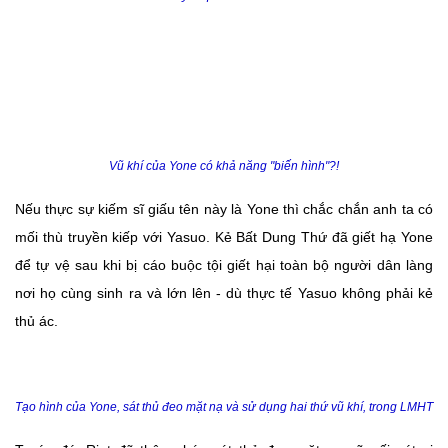
Vũ khí của Yone có khả năng "biến hình"?!
Nếu thực sự kiếm sĩ giấu tên này là Yone thì chắc chắn anh ta có
mối thù truyền kiếp với Yasuo. Kẻ Bất Dung Thứ đã giết hạ Yone
để tự vệ sau khi bị cáo buộc tội giết hại toàn bộ người dân làng
nơi họ cùng sinh ra và lớn lên - dù thực tế Yasuo không phải kẻ
thủ ác.
Tạo hình của Yone, sát thủ đeo mặt nạ và sử dụng hai thứ vũ khí, trong LMHT