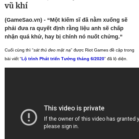
vũ khí
(GameSao.vn) - “Một kiếm sĩ đã nằm xuống sẽ
phải đưa ra quyết định rằng liệu anh sẽ chấp
nhận quá khứ, hay bị chính nó nuốt chửng.”
Cuối cùng thì “
sát thủ đeo mặt nạ
” được Riot Games đề cập trong
bài viết “
Lộ trình Phát triển Tướng tháng 6/2020
” đã lộ diện.