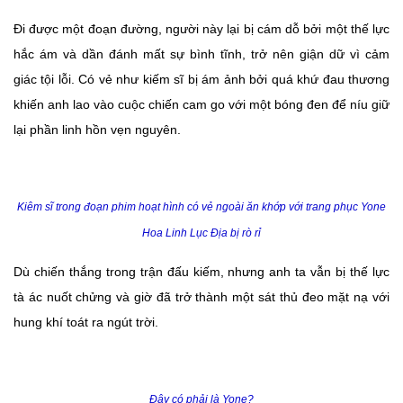
Đi được một đoạn đường, người này lại bị cám dỗ bởi một thế lực
hắc ám và dần đánh mất sự bình tĩnh, trở nên giận dữ vì cảm
giác tội lỗi. Có vẻ như kiếm sĩ bị ám ảnh bởi quá khứ đau thương
khiến anh lao vào cuộc chiến cam go với một bóng đen để níu giữ
lại phần linh hồn vẹn nguyên.
Kiêm sĩ trong đoạn phim hoạt hình có vẻ ngoài ăn khớp với trang phục Yone
Hoa Linh Lục Địa bị rò rỉ
Dù chiến thắng trong trận đấu kiếm, nhưng anh ta vẫn bị thế lực
tà ác nuốt chửng và giờ đã trở thành một sát thủ đeo mặt nạ với
hung khí toát ra ngút trời.
Đây có phải là Yone?