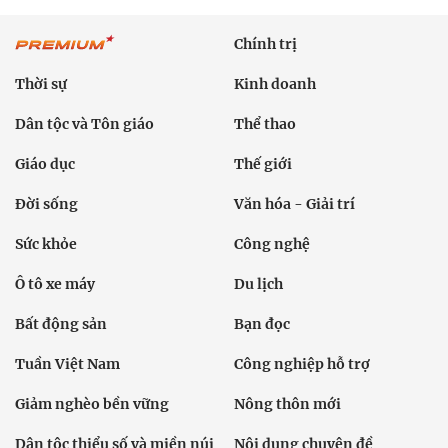
Chính trị
Thời sự
Kinh doanh
Dân tộc và Tôn giáo
Thể thao
Giáo dục
Thế giới
Đời sống
Văn hóa - Giải trí
Sức khỏe
Công nghệ
Ô tô xe máy
Du lịch
Bất động sản
Bạn đọc
Tuần Việt Nam
Công nghiệp hỗ trợ
Giảm nghèo bền vững
Nông thôn mới
Dân tộc thiểu số và miền núi
Nội dung chuyên đề