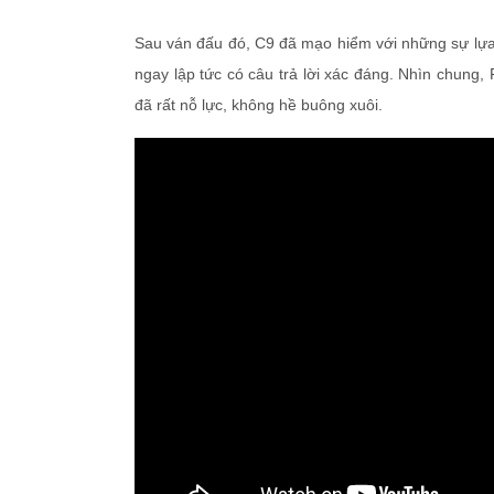
Sau ván đấu đó, C9 đã mạo hiểm với những sự lựa
ngay lập tức có câu trả lời xác đáng. Nhìn chung, 
đã rất nỗ lực, không hề buông xuôi.