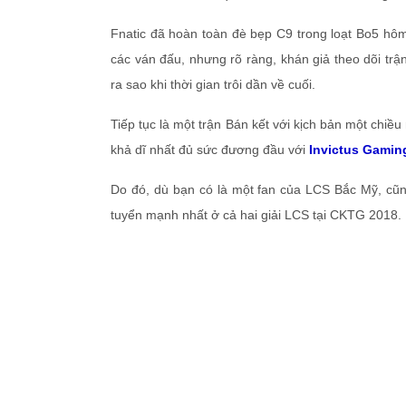
Fnatic đã hoàn toàn đè bẹp C9 trong loạt Bo5 hôm
các ván đấu, nhưng rõ ràng, khán giả theo dõi trậ
ra sao khi thời gian trôi dần về cuối.
Tiếp tục là một trận Bán kết với kịch bản một chiề
khả dĩ nhất đủ sức đương đầu với
Invictus Gamin
Do đó, dù bạn có là một fan của LCS Bắc Mỹ, cũng
tuyển mạnh nhất ở cả hai giải LCS tại CKTG 2018.