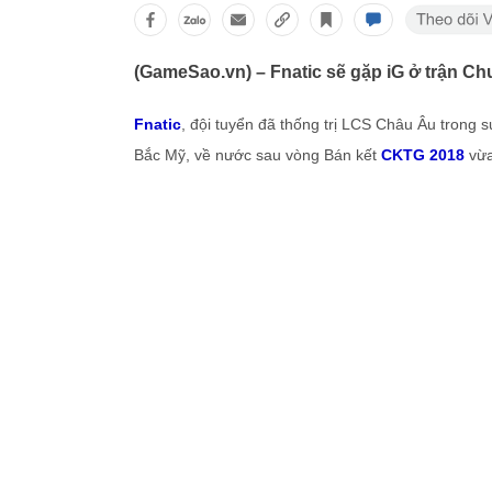
(GameSao.vn) – Fnatic sẽ gặp iG ở trận C
Fnatic
, đội tuyển đã thống trị LCS Châu Âu trong s
Bắc Mỹ, về nước sau vòng Bán kết
CKTG 2018
vừa