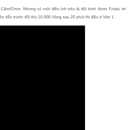
n Cấm/Chọn. Nhưng có một điều trớ trêu là đội hình được Fnatic tin
lên dẫn trước đối thủ 10,000 Vàng sau 20 phút thi đấu ở Ván 1.