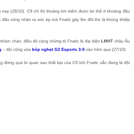
 nay (28/10). C9 chỉ thi thoảng tìm kiếm được lợi thế ở khoảng đầu
n đấu cũng nhận ra sức ép mà Fnatic gây lên đối thủ là khủng khiếp
u nhàm chán, điều đó càng chứng tỏ Fnatic là đại diện
LMHT
châu Âu
g
– đội cũng vừa
bóp nghẹt G2 Esports 3-0
vào hôm qua (27/10).
 đừng quá bi quan sau thất bại của C9 bởi Fnatic vẫn đang là đội