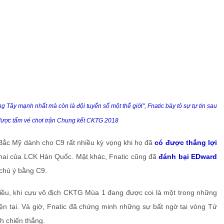
g Tây mạnh nhất mà còn là đội tuyển số một thế giới", Fnatic bày tỏ sự tự tin sau
được tấm vé chơi trận Chung kết CKTG 2018
Bắc Mỹ dành cho C9 rất nhiều kỳ vọng khi họ đã
có được thắng lợi
 hai của LCK Hàn Quốc. Mặt khác, Fnatic cũng đã
đánh bại EDward
chú ý bằng C9.
iều, khi cựu vô địch CKTG Mùa 1 đang được coi là một trong những
ện tại. Và giờ, Fnatic đã chứng minh những sự bất ngờ tại vòng Tứ
h chiến thắng.