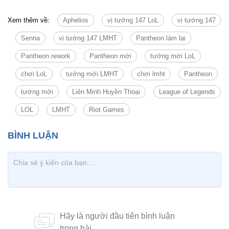
Xem thêm về:
Aphelios
vị tướng 147 LoL
vị tướng 147
Senna
vị tướng 147 LMHT
Pantheon làm lại
Pantheon rework
Pantheon mới
tướng mới LoL
chơi LoL
tướng mới LMHT
chơi lmht
Pantheon
tướng mới
Liên Minh Huyền Thoại
League of Legends
LOL
LMHT
Riot Games