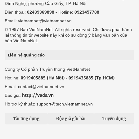
Đình Nghệ, phường Cầu Giấy, TP. Hà Nội.
Điện thoại:
02439369898
- Hotline:
0923457788
Email: vietnamnet@vietnamnet.vn
© 1997 Báo VietNamNet. All rights reserved. Chỉ được phát hành
lại thông tin từ website này khi có sự đồng ý bằng văn bản của
báo VietNamNet.
Liên hệ quảng cáo
Công ty Cổ phần Truyền thông VietNamNet
0919405885 (Hà Nội)
0919435885 (Tp.HCM)
Hotline:
-
Email: contact@vietnamnet.vn
http://vads.vn
Báo giá:
Hỗ trợ kỹ thuật: support@tech.vietnamnet.vn
Tải ứng dụng
Độc giả gửi bài
Tuyển dụng