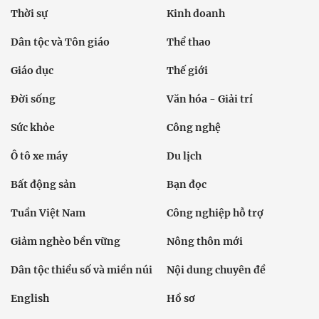
Thời sự
Kinh doanh
Dân tộc và Tôn giáo
Thể thao
Giáo dục
Thế giới
Đời sống
Văn hóa - Giải trí
Sức khỏe
Công nghệ
Ô tô xe máy
Du lịch
Bất động sản
Bạn đọc
Tuần Việt Nam
Công nghiệp hỗ trợ
Giảm nghèo bền vững
Nông thôn mới
Dân tộc thiểu số và miền núi
Nội dung chuyên đề
English
Hồ sơ