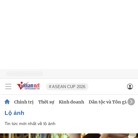
# ASEAN CUP 2026
Chính trị
Thời sự
Kinh doanh
Dân tộc và Tôn giáo
lộ ảnh
Tin tức mới nhất về
lộ ảnh