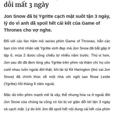
dỗi mất 3 ngày
Jon Snow đã bị Ygritte cạch mặt suốt tận 3 ngày,
lý do vì anh đã spoil hết cái kết của Game of
Thrones cho vợ nghe.
Đối với các fan hâm mộ series phim Game of Thrones, hẳn các
bạn còn nhớ nhân vật Ygritte xinh đẹp mà Jon Snow đã bắt gặp ở
tập 6, mùa 2 được công chiếu từ nhiều năm trước. Thú vị hơn,
Jon sau đó đã đem lòng yêu Ygritte trên phim và thậm chí họ còn
cưới nhau luôn ngoài đời thật, khi tài tử Kit Harington (thủ vai Jon
Snow) đã chính thức về một nhà với ngôi sao Rose Leslie
(Ygritte) hồi tháng 6 năm ngoái.
Mặc dù trên phim mạnh mẽ là vậy, thế nhưng hóa ra ở ngoài đời
Jon Snow của chúng ta cũng có lúc bị vợ giận dỗi tới tận 3 ngày
và cạch mặt. Lý do bởi Jon đã spoil hết nội dung cái kết của phim