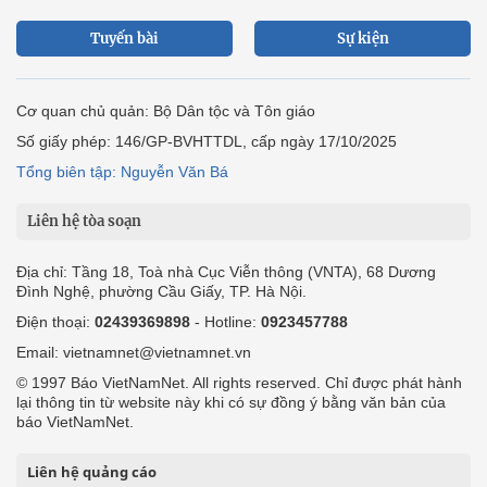
Tuyến bài
Sự kiện
Cơ quan chủ quản: Bộ Dân tộc và Tôn giáo
Số giấy phép: 146/GP-BVHTTDL, cấp ngày 17/10/2025
Tổng biên tập: Nguyễn Văn Bá
Liên hệ tòa soạn
Địa chỉ: Tầng 18, Toà nhà Cục Viễn thông (VNTA), 68 Dương
Đình Nghệ, phường Cầu Giấy, TP. Hà Nội.
Điện thoại:
02439369898
- Hotline:
0923457788
Email: vietnamnet@vietnamnet.vn
© 1997 Báo VietNamNet. All rights reserved. Chỉ được phát hành
lại thông tin từ website này khi có sự đồng ý bằng văn bản của
báo VietNamNet.
Liên hệ quảng cáo