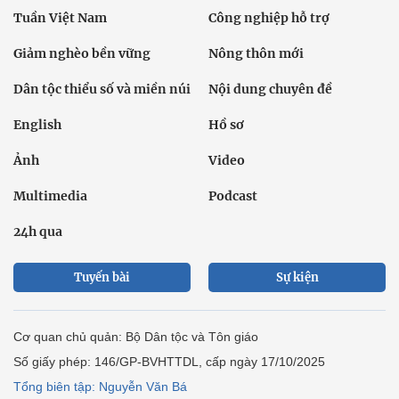
Tuần Việt Nam
Công nghiệp hỗ trợ
Giảm nghèo bền vững
Nông thôn mới
Dân tộc thiểu số và miền núi
Nội dung chuyên đề
English
Hồ sơ
Ảnh
Video
Multimedia
Podcast
24h qua
Tuyến bài
Sự kiện
Cơ quan chủ quản: Bộ Dân tộc và Tôn giáo
Số giấy phép: 146/GP-BVHTTDL, cấp ngày 17/10/2025
Tổng biên tập: Nguyễn Văn Bá