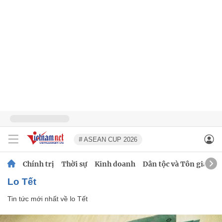
# ASEAN CUP 2026
Chính trị
Thời sự
Kinh doanh
Dân tộc và Tôn giáo
lo Tết
Tin tức mới nhất về
lo Tết