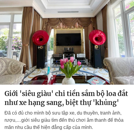
Giới 'siêu giàu' chi tiền sắm bộ loa đắt
như xe hạng sang, biệt thự 'khủng'
Đã có đủ cho mình bộ sưu tập xe, du thuyền, tranh ảnh,
rượu,…giới siêu giàu tìm đến thú chơi âm thanh để thỏa
mãn nhu cầu thể hiện đẳng cấp của mình.