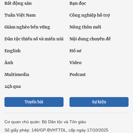
Bất động sản
Bạn đọc
Tuần Việt Nam
Công nghiệp hỗ trợ
Giảm nghèo bền vững
Nông thôn mới
Dân tộc thiểu số và miền núi
Nội dung chuyên đề
English
Hồ sơ
Ảnh
Video
Multimedia
Podcast
24h qua
Tuyến bài
Sự kiện
Cơ quan chủ quản: Bộ Dân tộc và Tôn giáo
Số giấy phép: 146/GP-BVHTTDL, cấp ngày 17/10/2025