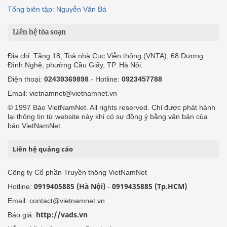
Tổng biên tập: Nguyễn Văn Bá
Liên hệ tòa soạn
Địa chỉ: Tầng 18, Toà nhà Cục Viễn thông (VNTA), 68 Dương
Đình Nghệ, phường Cầu Giấy, TP. Hà Nội.
Điện thoại:
02439369898
- Hotline:
0923457788
Email: vietnamnet@vietnamnet.vn
© 1997 Báo VietNamNet. All rights reserved. Chỉ được phát hành
lại thông tin từ website này khi có sự đồng ý bằng văn bản của
báo VietNamNet.
Liên hệ quảng cáo
Công ty Cổ phần Truyền thông VietNamNet
0919405885 (Hà Nội)
0919435885 (Tp.HCM)
Hotline:
-
Email: contact@vietnamnet.vn
http://vads.vn
Báo giá: