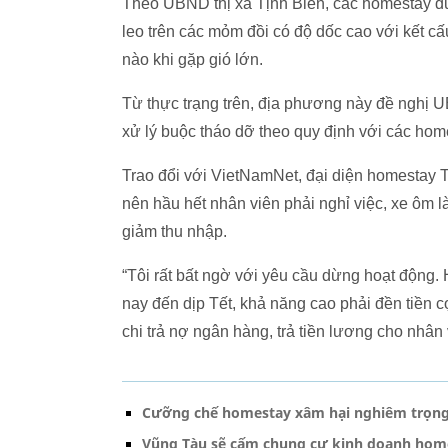
Theo UBND thị xã Tịnh Biên, các homestay đượ
leo trên các mỏm đồi có độ dốc cao với kết cấ
nào khi gặp gió lớn.
Từ thực trạng trên, địa phương này đề nghị 
xử lý buộc tháo dỡ theo quy định với các hom
Trao đổi với VietNamNet, đại diện homestay
nên hầu hết nhân viên phải nghỉ việc, xe ôm
giảm thu nhập.
“Tôi rất bất ngờ với yêu cầu dừng hoạt động. 
nay đến dịp Tết, khả năng cao phải đền tiền 
chi trả nợ ngân hàng, trả tiền lương cho nhân 
Cưỡng chế homestay xâm hại nghiêm trọng 
Vũng Tàu sẽ cấm chung cư kinh doanh hom