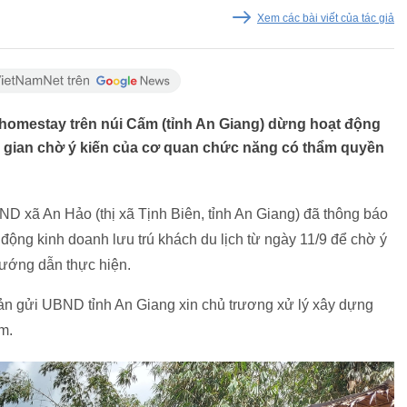
Xem các bài viết của tác giả
homestay trên núi Cấm (tỉnh An Giang) dừng hoạt động
ời gian chờ ý kiến của cơ quan chức năng có thẩm quyền
ND xã An Hảo (thị xã Tịnh Biên, tỉnh An Giang) đã thông báo
ộng kinh doanh lưu trú khách du lịch từ ngày 11/9 để chờ ý
ướng dẫn thực hiện.
ản gửi UBND tỉnh An Giang xin chủ trương xử lý xây dựng
m.