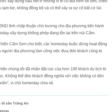
c xây dựng hầu hết ở những vị trí có địa hình lồi lõm, cheo
u tạm bợ, không đồng bộ và có thể xảy ra sự cố bất cứ lúc
UBND tỉnh chấp thuận chủ trương cho địa phương tiến hành
estay xây dựng không phép đang tồn tại trên núi Cấm.
 Thiên Cấm Sơn cho biết, các homestay buộc dừng hoạt động
 là người địa phương làm công việc đưa đón khách cũng bị
Hiện chúng tôi đã nhận đặt cọc của hơn 100 khách du lịch từ
cọc. Không thể đón khách đồng nghĩa với việc không có tiền
viên”, vị chủ homestay chia sẻ.
di sản Tràng An
estay