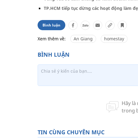
TP.HCM tiếp tục dừng các hoạt động làm đẹ
Bình luận
Xem thêm về:
An Giang
homestay
TIN CÙNG CHUYÊN MỤC