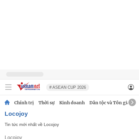
# ASEAN CUP 2026
Chính trị
Thời sự
Kinh doanh
Dân tộc và Tôn giáo
Locojoy
Tin tức mới nhất về
Locojoy
Locojoy