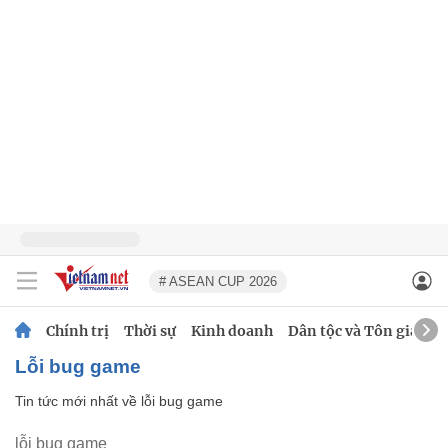
# ASEAN CUP 2026
Chính trị
Thời sự
Kinh doanh
Dân tộc và Tôn giáo
lỗi bug game
Tin tức mới nhất về
lỗi bug game
lỗi bug game