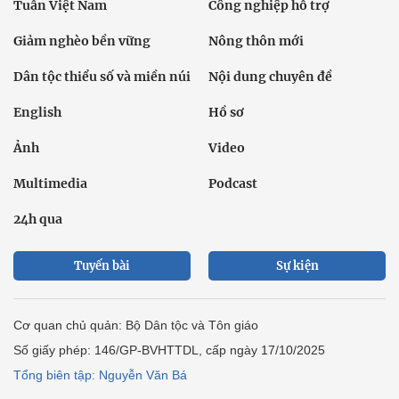
Tuần Việt Nam
Công nghiệp hỗ trợ
Giảm nghèo bền vững
Nông thôn mới
Dân tộc thiểu số và miền núi
Nội dung chuyên đề
English
Hồ sơ
Ảnh
Video
Multimedia
Podcast
24h qua
Tuyến bài
Sự kiện
Cơ quan chủ quản: Bộ Dân tộc và Tôn giáo
Số giấy phép: 146/GP-BVHTTDL, cấp ngày 17/10/2025
Tổng biên tập: Nguyễn Văn Bá