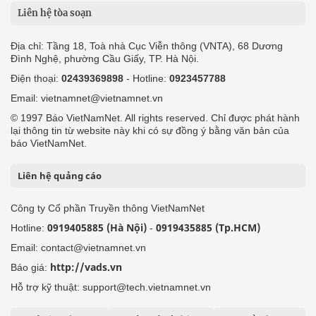
Liên hệ tòa soạn
Địa chỉ: Tầng 18, Toà nhà Cục Viễn thông (VNTA), 68 Dương
Đình Nghệ, phường Cầu Giấy, TP. Hà Nội.
Điện thoại:
02439369898
- Hotline:
0923457788
Email: vietnamnet@vietnamnet.vn
© 1997 Báo VietNamNet. All rights reserved. Chỉ được phát hành
lại thông tin từ website này khi có sự đồng ý bằng văn bản của
báo VietNamNet.
Liên hệ quảng cáo
Công ty Cổ phần Truyền thông VietNamNet
0919405885 (Hà Nội)
0919435885 (Tp.HCM)
Hotline:
-
Email: contact@vietnamnet.vn
http://vads.vn
Báo giá:
Hỗ trợ kỹ thuật: support@tech.vietnamnet.vn