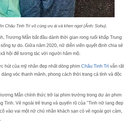
n Châu Tinh Trì vô cùng ưu ái và khen ngợi (Ảnh: Sohu).
nh, Trương Mẫn bắt đầu dành thời gian rong ruổi khắp Trung
sống tự do. Giữa năm 2020, nữ diễn viên quyết định chia sẻ
n xã hội để tương tác với người hâm mộ.
 sức hút của mỹ nhân đẹp nhất dòng phim
Châu Tinh Trì
vẫn rất
 dáng vóc thanh mảnh, phong cách thời trang cá tính và độc
ương Mẫn chính thức trở lại phim trường trong dự án phim
 Tinh. Vẻ ngoài trẻ trung và quyến rũ của "Tinh nữ lang đẹp
, cô vào vai một nữ chủ nhân khách sạn có vẻ ngoài gợi cảm,
.