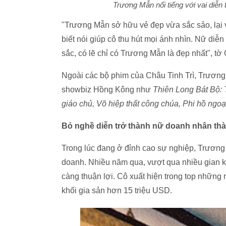
Trương Mẫn nổi tiếng với vai diễn
"Trương Mẫn sở hữu vẻ đẹp vừa sắc sảo, lại v
biết nói giúp cô thu hút mọi ánh nhìn. Nữ diễ
sắc, có lẽ chỉ có Trương Mẫn là đẹp nhất", t
Ngoài các bộ phim của Châu Tinh Trì, Trương
showbiz Hồng Kông như
Thiên Long Bát Bộ: 
giáo chủ, Võ hiệp thất công chúa, Phi hồ ngoạ
Bỏ nghề diễn trở thành nữ doanh nhân thà
Trong lúc đang ở đỉnh cao sự nghiệp, Trương
doanh. Nhiều năm qua, vượt qua nhiều gian k
càng thuận lợi. Cô xuất hiện trong top những
khối gia sản hơn 15 triệu USD.