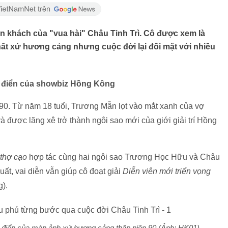
n khách của "vua hài" Châu Tinh Trì. Cô được xem là
t xứ hương cảng nhưng cuộc đời lại đối mặt với nhiều
h điển của showbiz Hồng Kông
990. Từ năm 18 tuổi, Trương Mẫn lọt vào mắt xanh của vợ
 được lăng xê trở thành ngôi sao mới của giới giải trí Hồng
 thợ cạo
hợp tác cùng hai ngôi sao Trương Học Hữu và Châu
uất, vai diễn vẫn giúp cô đoạt giải
Diễn viên mới triển vọng
g).
 điển của màn ảnh xứ hương cảng thập niên 90 (Ảnh: HK01).