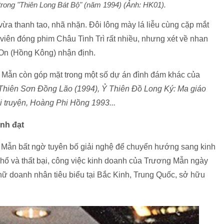
 trong "Thiên Long Bát Bộ" (năm 1994) (Ảnh: HK01).
ừa thanh tao, nhã nhặn. Đôi lông mày lá liễu cùng cặp mắt
n viên đóng phim Châu Tinh Trì rất nhiều, nhưng xét về nhan
ờ On (Hồng Kông) nhận định.
 Mẫn còn góp mặt trong một số dự án đình đám khác của
Thiên Sơn Đồng Lão (1994), Ỷ Thiên Đồ Long Ký: Ma giáo
i truyện, Hoàng Phi Hồng 1993...
nh đạt
 Mẫn bất ngờ tuyên bố giải nghệ để chuyển hướng sang kinh
hổ và thất bại, công việc kinh doanh của Trương Mẫn ngày
 nữ doanh nhân tiêu biểu tại Bắc Kinh, Trung Quốc, sở hữu