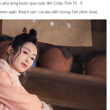
phim ngắn "Khách sạn" của đạo diễn Vương Tinh (Ảnh: Sina).