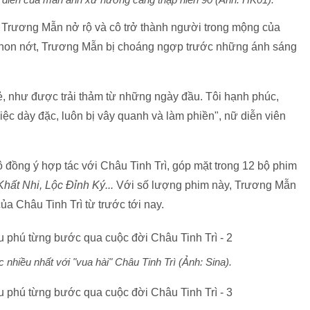
a Trương Mẫn nở rộ và cô trở thành người trong mộng của
ẻ non nớt, Trương Mẫn bị choáng ngợp trước những ánh sáng
ẻ, như được trải thảm từ những ngày đầu. Tôi hạnh phúc,
iệc dày đặc, luôn bị vây quanh và làm phiền", nữ diễn viên
đồng ý hợp tác với Châu Tinh Trì, góp mặt trong 12 bộ phim
hất Nhi, Lộc Đỉnh Ký...
Với số lượng phim này, Trương Mẫn
ủa Châu Tinh Trì từ trước tới nay.
 nhiều nhất với "vua hài" Châu Tinh Trì (Ảnh: Sina).