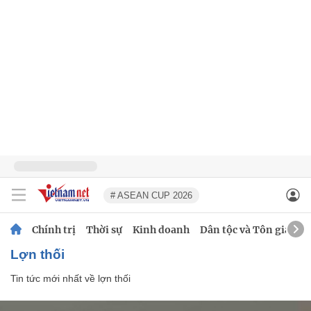
# ASEAN CUP 2026
Chính trị
Thời sự
Kinh doanh
Dân tộc và Tôn giáo
lợn thối
Tin tức mới nhất về
lợn thối