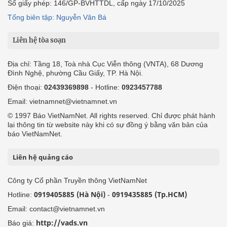
Số giấy phép: 146/GP-BVHTTDL, cấp ngày 17/10/2025
Tổng biên tập: Nguyễn Văn Bá
Liên hệ tòa soạn
Địa chỉ: Tầng 18, Toà nhà Cục Viễn thông (VNTA), 68 Dương
Đình Nghệ, phường Cầu Giấy, TP. Hà Nội.
Điện thoại:
02439369898
- Hotline:
0923457788
Email: vietnamnet@vietnamnet.vn
© 1997 Báo VietNamNet. All rights reserved. Chỉ được phát hành
lại thông tin từ website này khi có sự đồng ý bằng văn bản của
báo VietNamNet.
Liên hệ quảng cáo
Công ty Cổ phần Truyền thông VietNamNet
0919405885 (Hà Nội)
0919435885 (Tp.HCM)
Hotline:
-
Email: contact@vietnamnet.vn
http://vads.vn
Báo giá: