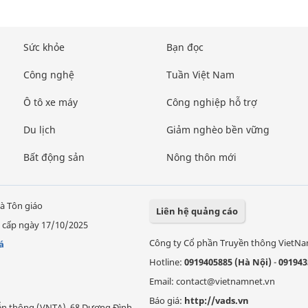
Sức khỏe
Bạn đọc
Công nghệ
Tuần Việt Nam
Ô tô xe máy
Công nghiệp hỗ trợ
Du lịch
Giảm nghèo bền vững
Bất động sản
Nông thôn mới
à Tôn giáo
Liên hệ quảng cáo
 cấp ngày 17/10/2025
Công ty Cổ phần Truyền thông VietN
á
Hotline:
0919405885 (Hà Nội)
-
091943
Email: contact@vietnamnet.vn
Báo giá:
http://vads.vn
Viễn thông (VNTA), 68 Dương Đình