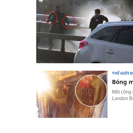
THẾ GIỚI 
Bóng m
Một công 
London Br