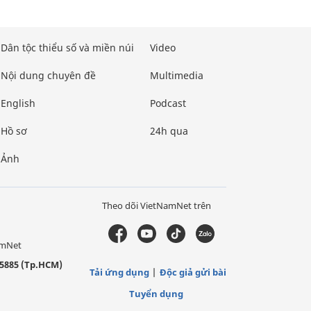
Dân tộc thiểu số và miền núi
Video
Nội dung chuyên đề
Multimedia
English
Podcast
Hồ sơ
24h qua
Ảnh
Theo dõi VietNamNet trên
amNet
5885 (Tp.HCM)
Tải ứng dụng
Độc giả gửi bài
Tuyển dụng