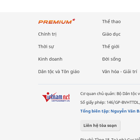
Thể thao
Chính trị
Giáo dục
Thời sự
Thế giới
Kinh doanh
Đời sống
Dân tộc và Tôn giáo
Văn hóa - Giải trí
Cơ quan chủ quản: Bộ Dân tộc v
Số giấy phép: 146/GP-BVHTTDL,
Tổng biên tập: Nguyễn Văn B
Liên hệ tòa soạn
Địa chỉ: Tầng 18, Toà nhà Cục 