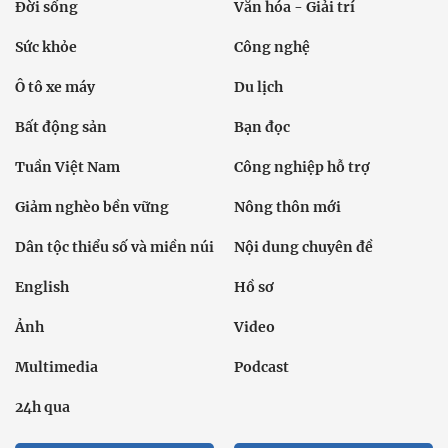
Đời sống
Văn hóa - Giải trí
Sức khỏe
Công nghệ
Ô tô xe máy
Du lịch
Bất động sản
Bạn đọc
Tuần Việt Nam
Công nghiệp hỗ trợ
Giảm nghèo bền vững
Nông thôn mới
Dân tộc thiểu số và miền núi
Nội dung chuyên đề
English
Hồ sơ
Ảnh
Video
Multimedia
Podcast
24h qua