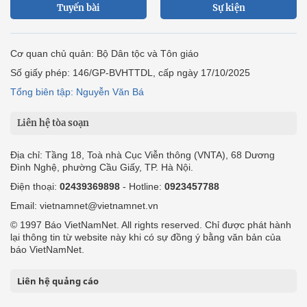
Tuyến bài
Sự kiện
Cơ quan chủ quản: Bộ Dân tộc và Tôn giáo
Số giấy phép: 146/GP-BVHTTDL, cấp ngày 17/10/2025
Tổng biên tập: Nguyễn Văn Bá
Liên hệ tòa soạn
Địa chỉ: Tầng 18, Toà nhà Cục Viễn thông (VNTA), 68 Dương
Đình Nghệ, phường Cầu Giấy, TP. Hà Nội.
Điện thoại:
02439369898
- Hotline:
0923457788
Email: vietnamnet@vietnamnet.vn
© 1997 Báo VietNamNet. All rights reserved. Chỉ được phát hành
lại thông tin từ website này khi có sự đồng ý bằng văn bản của
báo VietNamNet.
Liên hệ quảng cáo